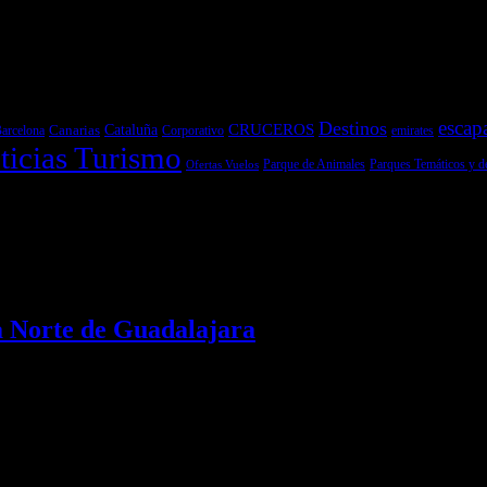
escap
Destinos
CRUCEROS
Cataluña
Canarias
emirates
arcelona
Corporativo
ticias Turismo
Parques Temáticos y d
Ofertas Vuelos
Parque de Animales
a Norte de Guadalajara