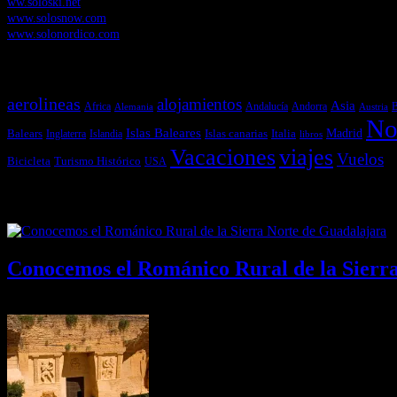
ww.soloski.net
www.solosnow.com
www.solonordico.com
Temas más vistos
aerolineas
alojamientos
Asia
Andalucía
Andorra
Africa
Alemania
B
Austria
No
Islas Baleares
Balears
Islas canarias
Italia
Madrid
Inglaterra
Islandia
libros
Vacaciones
viajes
Vuelos
Bicicleta
Turismo Histórico
USA
Últimas Novedades
Conocemos el Románico Rural de la Sierr
08/08/2026
Desactivado