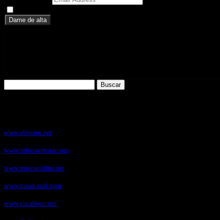
Doy mi consentimiento para recibir correos electrónicos promoci
Buscar:
Nuestros Portales:
ElMotor.net
, revista digital del mundo del automóvil, con noticias, novedad
www.elmotor.net
Infoaventura.com
, Las noticias, novedades de producto y test de material
www.infoaventura.com
Motosonline.net
, revista digital de Motociclismo, con noticias, novedades 
www.motosonline.net
CasaActual.com
, Revista Digital de Life Style
www.casaactual.com
Cucaboo.com
, Revista Digital de Puericultura e infantil
www.cucaboo.com
Soloski.net
, Red de Portales web sobre deportes de invierno