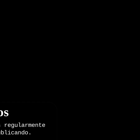
os
s regularmente
ublicando.