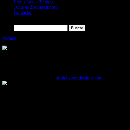
Previsión del Tiempo
¿Qué es Zoomdestinos?
Contactar
Buscar:
Portada
»
Cuánto cuesta la tasa turística en los destinos más pop
Categoría
Sin categoría
Cuánto cuesta la tasa turística en los des
23/03/2017
Desactivado
Por
oriol@zoomdestinos.com
Lisboa implanta la cifra de 1 € por persona y noche de estancia y se s
En España, la tasa turística solo se cobra en Cataluña y en las Islas Ba
Con la llegada del buen tiempo, los viajeros españoles comienzan a pla
como la famosa tasa turística que se aplica en muchas ciudades europea
buscador KAYAK.es ha averiguado el importe de la tasa turística en c