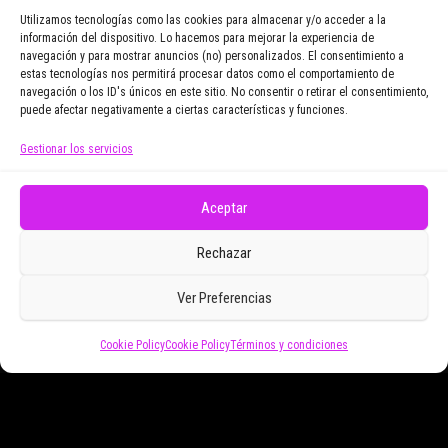
vayamos publicando.
Utilizamos tecnologías como las cookies para almacenar y/o acceder a la
información del dispositivo. Lo hacemos para mejorar la experiencia de
navegación y para mostrar anuncios (no) personalizados. El consentimiento a
Email Address
estas tecnologías nos permitirá procesar datos como el comportamiento de
navegación o los ID's únicos en este sitio. No consentir o retirar el consentimiento,
puede afectar negativamente a ciertas características y funciones.
Gestionar los servicios
Doy mi consentimiento para recibir correos
electrónicos promocionales de Zoomdestinos.es
Aceptar
Rechazar
Ver Preferencias
Cookie Policy
Cookie Policy
Términos y condiciones
Funciona gracias a
WordPress
|
Tema:
Envo Magazine