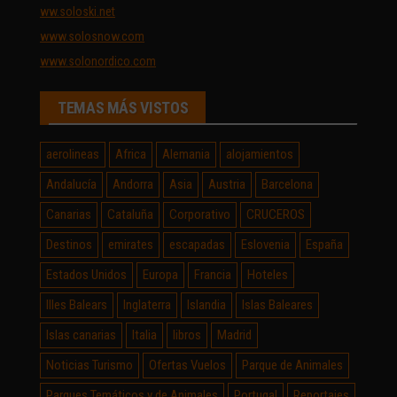
ww.soloski.net
www.solosnow.com
www.solonordico.com
TEMAS MÁS VISTOS
aerolineas
Africa
Alemania
alojamientos
Andalucía
Andorra
Asia
Austria
Barcelona
Canarias
Cataluña
Corporativo
CRUCEROS
Destinos
emirates
escapadas
Eslovenia
España
Estados Unidos
Europa
Francia
Hoteles
Illes Balears
Inglaterra
Islandia
Islas Baleares
Islas canarias
Italia
libros
Madrid
Noticias Turismo
Ofertas Vuelos
Parque de Animales
Parques Temáticos y de Animales
Portugal
Reportajes