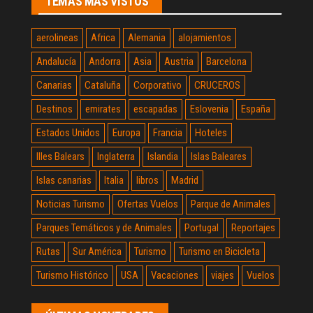
TEMAS MÁS VISTOS
aerolineas
Africa
Alemania
alojamientos
Andalucía
Andorra
Asia
Austria
Barcelona
Canarias
Cataluña
Corporativo
CRUCEROS
Destinos
emirates
escapadas
Eslovenia
España
Estados Unidos
Europa
Francia
Hoteles
Illes Balears
Inglaterra
Islandia
Islas Baleares
Islas canarias
Italia
libros
Madrid
Noticias Turismo
Ofertas Vuelos
Parque de Animales
Parques Temáticos y de Animales
Portugal
Reportajes
Rutas
Sur América
Turismo
Turismo en Bicicleta
Turismo Histórico
USA
Vacaciones
viajes
Vuelos