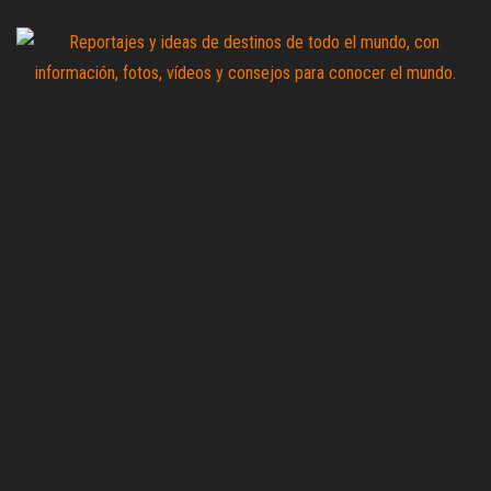
Saltar
al
contenido
Zoomdestinos
Reportajes y
ideas de
destinos de
todo el
mundo, con
información,
fotos,
vídeos y
consejos
para
conocer el
mundo.