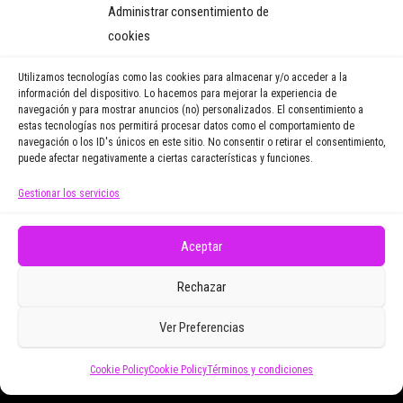
Administrar consentimiento de
y recibirás regularmente las
cookies
noticias y reportajes que
vayamos publicando.
Utilizamos tecnologías como las cookies para almacenar y/o acceder a la
información del dispositivo. Lo hacemos para mejorar la experiencia de
navegación y para mostrar anuncios (no) personalizados. El consentimiento a
Email Address
estas tecnologías nos permitirá procesar datos como el comportamiento de
navegación o los ID's únicos en este sitio. No consentir o retirar el consentimiento,
puede afectar negativamente a ciertas características y funciones.
Gestionar los servicios
Doy mi consentimiento para recibir correos
electrónicos promocionales de Zoomdestinos.es
Aceptar
Rechazar
Ver Preferencias
Cookie Policy
Cookie Policy
Términos y condiciones
Funciona gracias a
WordPress
|
Tema:
Envo Magazine