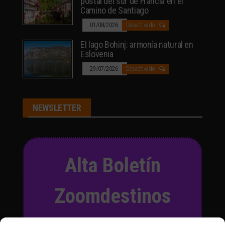
postal del sur de Francia en el
Camino de Santiago
01/08/2026
Desactivado
El lago Bohinj: armonía natural en
Eslovenia
29/07/2026
Desactivado
NEWSLETTER
Alta Boletín
Zoomdestinos
Suscríbete a nuestro Boletín