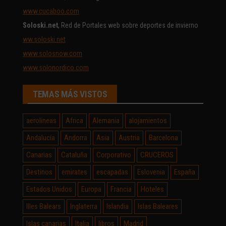
www.cucaboo.com
Soloski.net
, Red de Portales web sobre deportes de invierno
ww.soloski.net
www.solosnow.com
www.solonordico.com
TEMAS MÁS VISTOS
aerolineas
Africa
Alemania
alojamientos
Andalucía
Andorra
Asia
Austria
Barcelona
Canarias
Cataluña
Corporativo
CRUCEROS
Destinos
emirates
escapadas
Eslovenia
España
Estados Unidos
Europa
Francia
Hoteles
Illes Balears
Inglaterra
Islandia
Islas Baleares
Islas canarias
Italia
libros
Madrid