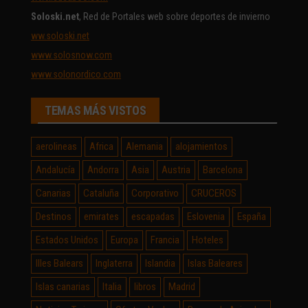
Soloski.net
, Red de Portales web sobre deportes de invierno
ww.soloski.net
www.solosnow.com
www.solonordico.com
TEMAS MÁS VISTOS
aerolineas
Africa
Alemania
alojamientos
Andalucía
Andorra
Asia
Austria
Barcelona
Canarias
Cataluña
Corporativo
CRUCEROS
Destinos
emirates
escapadas
Eslovenia
España
Estados Unidos
Europa
Francia
Hoteles
Illes Balears
Inglaterra
Islandia
Islas Baleares
Islas canarias
Italia
libros
Madrid