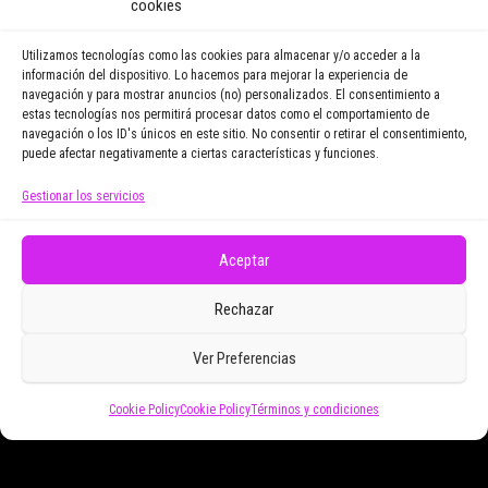
cookies
noticias y reportajes que
vayamos publicando.
Utilizamos tecnologías como las cookies para almacenar y/o acceder a la
información del dispositivo. Lo hacemos para mejorar la experiencia de
navegación y para mostrar anuncios (no) personalizados. El consentimiento a
Email Address
estas tecnologías nos permitirá procesar datos como el comportamiento de
navegación o los ID's únicos en este sitio. No consentir o retirar el consentimiento,
puede afectar negativamente a ciertas características y funciones.
Gestionar los servicios
Doy mi consentimiento para recibir correos
electrónicos promocionales de Zoomdestinos.es
Aceptar
Rechazar
Ver Preferencias
Cookie Policy
Cookie Policy
Términos y condiciones
Funciona gracias a
WordPress
|
Tema:
Envo Magazine