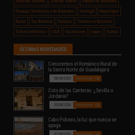
Noticias Turismo
Ofertas Vuelos
Parque de Animales
Parques Temáticos y de Animales
Portugal
Reportajes
Rutas
Sur América
Turismo
Turismo en Bicicleta
Turismo Histórico
USA
Vacaciones
viajes
Vuelos
ÚLTIMAS NOVEDADES
Conocemos el Románico Rural de
la Sierra Norte de Guadalajara
08/08/2026
Desactivado
Coto de las Canteras: ¿Sevilla o
Jordania?
03/08/2026
Desactivado
Cabo Polonio, la luz que nunca se
apaga
02/08/2026
Desactivado