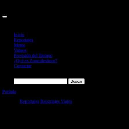
Inicio
Reportajes
Meteo
Videos
Previsión del Tiempo
¿Qué es Zoomdestinos?
Contactar
Buscar:
Portada
»
Conocemos a fondo el Bike park de La Molina
Categoría
Reportajes
Reportajes Viajes
Conocemos a fondo el Bike park de La
Molina