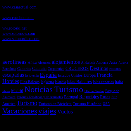
CasaActual.com
, Revista Digital de Life Style
www.casaactual.com
Cucaboo.com
, Revista Digital de Puericultura e infantil
www.cucaboo.com
Soloski.net
, Red de Portales web sobre deportes de invierno
ww.soloski.net
www.solosnow.com
www.solonordico.com
Temas más vistos
aerolineas
alojamientos
Asia
Andalucía
Andorra
Africa
Alemania
Austria
Destinos
CRUCEROS
Cataluña
Canarias
emirates
Barcelona
Corporativo
España
escapadas
Francia
Estados Unidos
Europa
Eslovenia
Hoteles
Islas Baleares
Illes Balears
Islas canarias
Italia
Inglaterra
Islandia
Noticias Turismo
Madrid
libros
Ofertas Vuelos
Parque de
Reportajes
Portugal
Rutas
Sur
Parques Temáticos y de Animales
Animales
Turismo
América
Turismo en Bicicleta
Turismo Histórico
USA
Vacaciones
viajes
Vuelos
Últimas Novedades