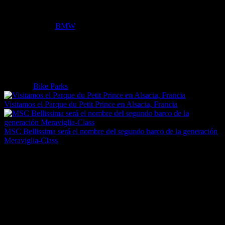
Agradecemos a
BMW
la cesión de un
BMW 225 XE Hibrido
Enchufable
para la realización de este reportaje.
Etiquetas
Bike Parks
Visitamos el Parque du Petit Prince en Alsacia, Francia
MSC Bellissima será el nombre del segundo barco de la generación
Meraviglia-Class