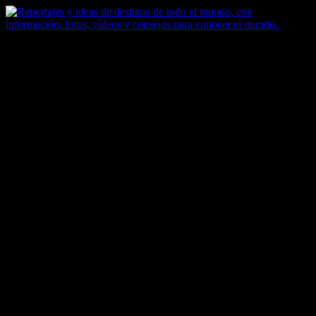
Saltar
al
contenido
Zoomdestinos
Reportajes y ideas de destinos de todo el mundo, con información,
fotos, vídeos y consejos para conocer el mundo.