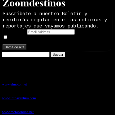
Zoomdestinos
Suscríbete a nuestro Boletín y
recibirás regularmente las noticias y
reportajes que vayamos publicando.
Email Address
Doy mi consentimiento para recibir correos electrónicos
promocionales de Zoomdestinos.es
Buscar:
Nuestros Portales:
ElMotor.net
, revista digital del mundo del automóvil, con noticias,
novedades y pruebas de coches
www.elmotor.net
Infoaventura.com
, Las noticias, novedades de producto y test de material
de Senderismo, Trail Running y BTT
www.infoaventura.com
Motosonline.net
, revista digital de Motociclismo, con noticias, novedades y
pruebas de Motos
www.motosonline.net