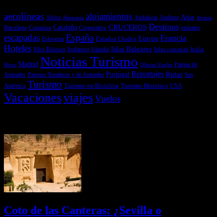
aerolineas
alojamientos
Asia
Andalucía
Andorra
Africa
Alemania
Austria
Destinos
CRUCEROS
Cataluña
Canarias
emirates
Barcelona
Corporativo
España
escapadas
Francia
Estados Unidos
Europa
Eslovenia
Hoteles
Islas Baleares
Illes Balears
Islas canarias
Italia
Inglaterra
Islandia
Noticias Turismo
Madrid
libros
Ofertas Vuelos
Parque de
Reportajes
Portugal
Rutas
Sur
Parques Temáticos y de Animales
Animales
Turismo
América
Turismo en Bicicleta
Turismo Histórico
USA
Vacaciones
viajes
Vuelos
Últimas Novedades
Coto de las Canteras: ¿Sevilla o