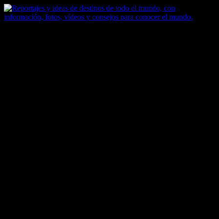
Saltar
al
contenido
Zoomdestinos
Reportajes y ideas de destinos de todo el mundo, con información,
fotos, vídeos y consejos para conocer el mundo.