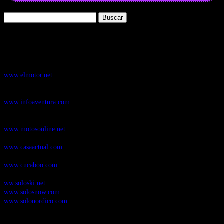
Buscar:
Nuestros Portales:
ElMotor.net
, revista digital del mundo del automóvil, con noticias,
novedades y pruebas de coches
www.elmotor.net
Infoaventura.com
, Las noticias, novedades de producto y test de material
de Senderismo, Trail Running y BTT
www.infoaventura.com
Motosonline.net
, revista digital de Motociclismo, con noticias, novedades y
pruebas de Motos
www.motosonline.net
CasaActual.com
, Revista Digital de Life Style
www.casaactual.com
Cucaboo.com
, Revista Digital de Puericultura e infantil
www.cucaboo.com
Soloski.net
, Red de Portales web sobre deportes de invierno
ww.soloski.net
www.solosnow.com
www.solonordico.com
Temas más vistos