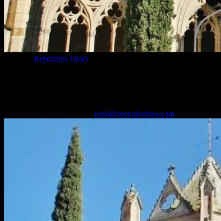
Categoría
Reportajes Viajes
Cómo visitar monasterio Vallbona de las
Monges (Lleida): horarios, precios
17/04/2025
Desactivado
Por
oriol@zoomdestinos.com