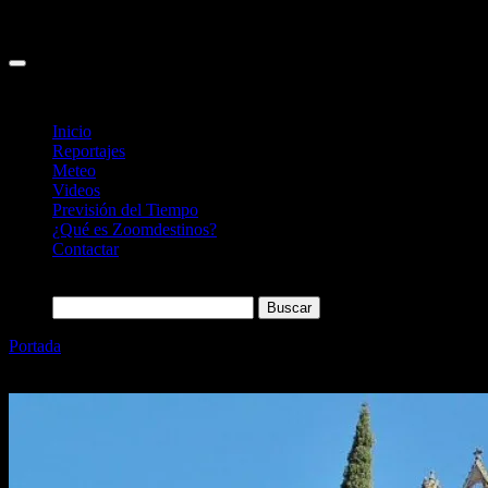
Inicio
Reportajes
Meteo
Videos
Previsión del Tiempo
¿Qué es Zoomdestinos?
Contactar
Buscar:
Portada
»
Cómo visitar monasterio Vallbona de las Monges
(Lleida): horarios, precios