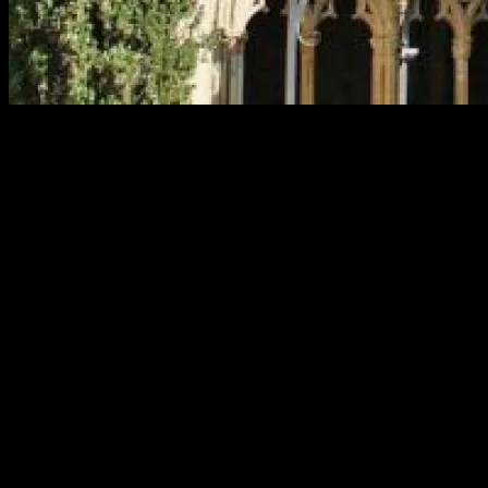
Así es la experiencia de la visita del monasterio de Vallbona de las
Monges en la provincia de Lérida: qué ver, horarios, precios
entradas, visitas guiadas
Tres son las abadías cistercienses que configuran el eje principal de
la ruta turística del Císter, la cual puedes recorrer en un viaje de
turismo por Cataluña.
Y los tres tienen circunstancias que les dan un carácter
diferenciados, más allá de tratarse de abadías cistercienses.
Así, tras pasar más de un siglo de abandono, el monasterio de Poblet
en la actualidad se encuentra regentado por una comunidad de
monjes.
En cambio, el monasterio de Santes Creus es un edificio que fue
abandonado en 1835 durante la Desamortización de Mendizábal, y
tras ser declarado monumento nacional durante el siglo XX, ahora
se encuentra abierto a las visitas.