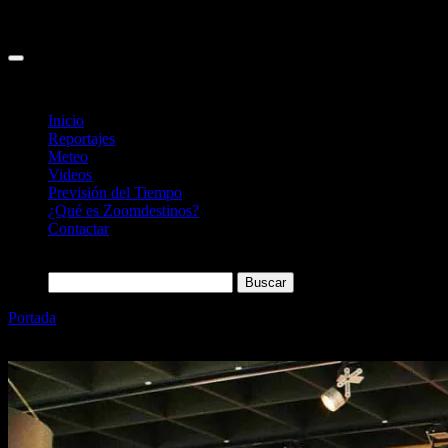
Inicio
Reportajes
Meteo
Videos
Previsión del Tiempo
¿Qué es Zoomdestinos?
Contactar
Buscar:
Portada
»
Cómo visitar la Fábrica de Chocolates Cailler (Suiza):
horarios, precios