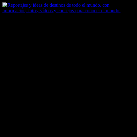
Saltar
al
contenido
Zoomdestinos
Reportajes y ideas de destinos de todo el mundo, con información,
fotos, vídeos y consejos para conocer el mundo.