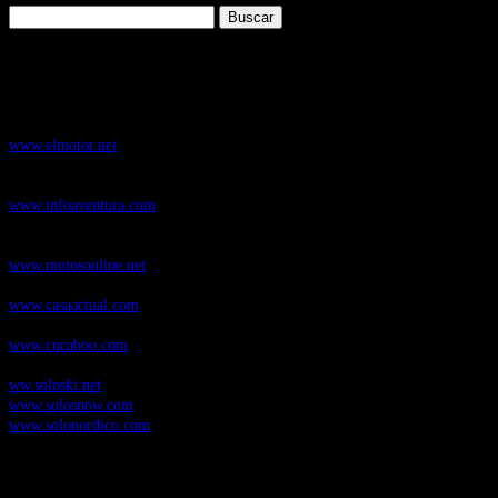
Buscar:
Nuestros Portales:
ElMotor.net
, revista digital del mundo del automóvil, con noticias,
novedades y pruebas de coches
www.elmotor.net
Infoaventura.com
, Las noticias, novedades de producto y test de material
de Senderismo, Trail Running y BTT
www.infoaventura.com
Motosonline.net
, revista digital de Motociclismo, con noticias, novedades y
pruebas de Motos
www.motosonline.net
CasaActual.com
, Revista Digital de Life Style
www.casaactual.com
Cucaboo.com
, Revista Digital de Puericultura e infantil
www.cucaboo.com
Soloski.net
, Red de Portales web sobre deportes de invierno
ww.soloski.net
www.solosnow.com
www.solonordico.com
Temas más vistos