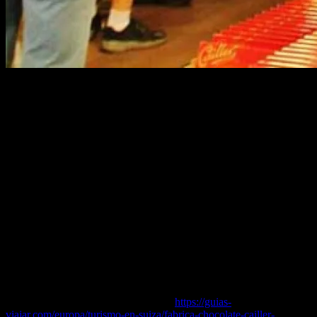
¿Sabes que una de las atracciones turísticas más visitada en Suiza
cada año es la fábrica de chocolates Cailler?Cuando tienes la
ocasión de llegar al histórico edificio de Cailler, y entras en el
moderno edificio adosado que da acceso a la visita del museo de la
fábrica, rápidamente comprendes lo que te acabo de comentar.Te
adelanto que te dará la sensación de estar ante un verdadero parque
temático dedicado al chocol
ate.
Y si eres un apasionado del chocolate, te encontrarás ante un
verdadero templo donde podrás no solo conocer la historia del
chocolate, producto originario de América con una larga tradición en
Suiza, sino también degustar una enorme variedad de chocolates,
bombones, etc…La Fábrica de Chocolate de Cailler se encuentra en
la pequeña localidad de Broc, muy cerca de Gruyeres, histórico
pueblo medieval con un castillo y sede de la producción del famoso
queso del mismo nombre, todo en la región suiza de Friburgo.
Puedes leer el artículo completo en…
https://guias-
viajar.com/europa/turismo-en-suiza/fabrica-chocolate-cailler-