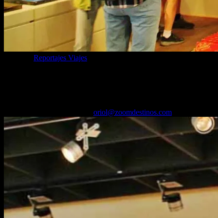
Categoría
Reportajes Viajes
Cómo visitar la Fábrica de Chocolates
Cailler (Suiza): horarios, precios
20/10/2025
Desactivado
Por
oriol@zoomdestinos.com