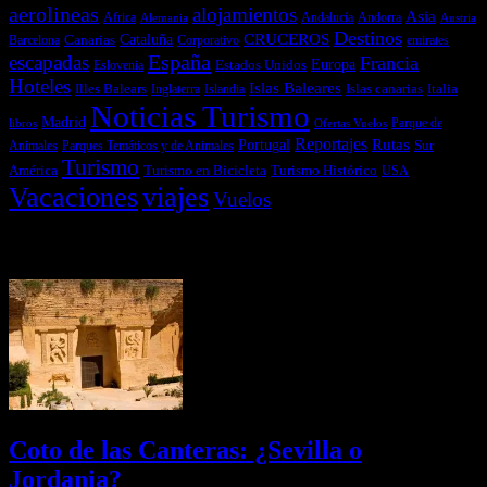
aerolineas
alojamientos
Asia
Andalucía
Andorra
Africa
Alemania
Austria
Destinos
CRUCEROS
Cataluña
Canarias
emirates
Barcelona
Corporativo
España
escapadas
Francia
Estados Unidos
Europa
Eslovenia
Hoteles
Islas Baleares
Illes Balears
Islas canarias
Italia
Inglaterra
Islandia
Noticias Turismo
Madrid
libros
Ofertas Vuelos
Parque de
Reportajes
Portugal
Rutas
Sur
Parques Temáticos y de Animales
Animales
Turismo
América
Turismo en Bicicleta
Turismo Histórico
USA
Vacaciones
viajes
Vuelos
Últimas Novedades
Coto de las Canteras: ¿Sevilla o
Jordania?