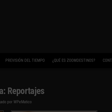
fotos,
vídeos y
consejos
para
conocer el
mundo.
PREVISIÓN DEL TIEMPO
¿QUÉ ES ZOOMDESTINOS?
CONT
a:
Reportajes
gado por WPeMatico