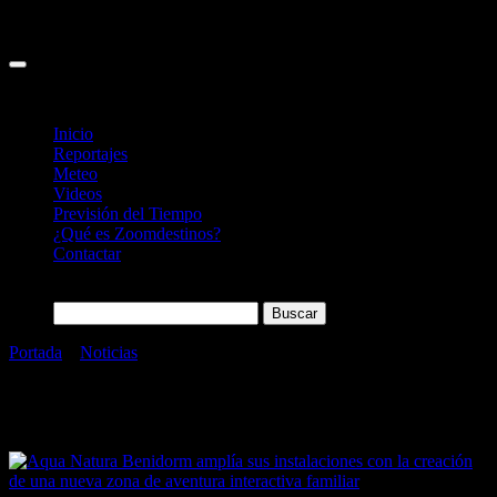
Inicio
Reportajes
Meteo
Videos
Previsión del Tiempo
¿Qué es Zoomdestinos?
Contactar
Buscar:
Portada
»
Noticias
»
Parques Acuáticos
Categoría:
Parques Acuáticos