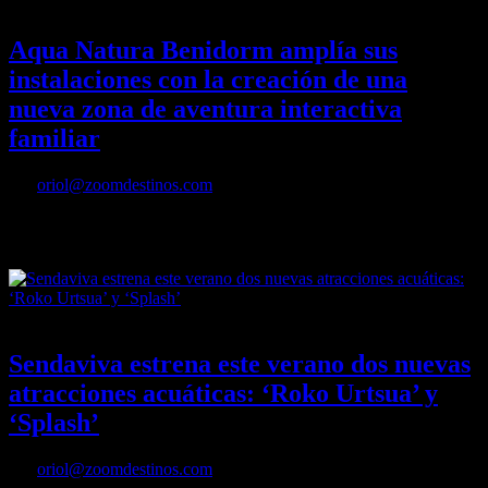
12/04/2023
Desactivado
Aqua Natura Benidorm amplía sus
instalaciones con la creación de una
nueva zona de aventura interactiva
familiar
Por
oriol@zoomdestinos.com
Aqua Natura Benidorm amplía sus instalaciones con la creación de
una nueva zona de aventura interactiva familiar
01/07/2021
Desactivado
Sendaviva estrena este verano dos nuevas
atracciones acuáticas: ‘Roko Urtsua’ y
‘Splash’
Por
oriol@zoomdestinos.com