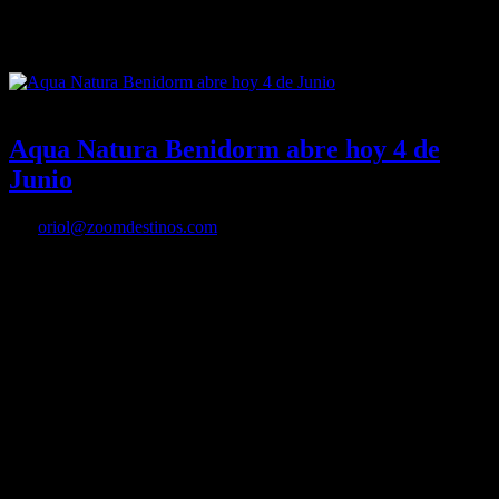
 El mayor parque acuático de Europa contará con un exhaustivo
protocolo de seguridad para garantizar la diversión de sus…
04/06/2021
Desactivado
Aqua Natura Benidorm abre hoy 4 de
Junio
Por
oriol@zoomdestinos.com
Aqua Natura Benidorm retoma las actividades de ocio en el estreno
de la nueva temporada El parque acuático Aqua Natura…