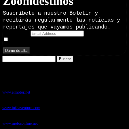
Zoomdestinos
Suscríbete a nuestro Boletín y
recibirás regularmente las noticias y
reportajes que vayamos publicando.
Email Address
Doy mi consentimiento para recibir correos electrónicos
promocionales de Zoomdestinos.es
Buscar:
Nuestros Portales:
ElMotor.net
, revista digital del mundo del automóvil, con noticias,
novedades y pruebas de coches
www.elmotor.net
Infoaventura.com
, Las noticias, novedades de producto y test de material
de Senderismo, Trail Running y BTT
www.infoaventura.com
Motosonline.net
, revista digital de Motociclismo, con noticias, novedades y
pruebas de Motos
www.motosonline.net
CasaActual.com
, Revista Digital de Life Style