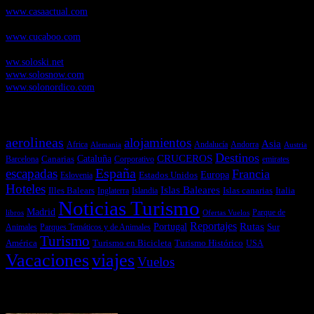
www.casaactual.com
Cucaboo.com
, Revista Digital de Puericultura e infantil
www.cucaboo.com
Soloski.net
, Red de Portales web sobre deportes de invierno
ww.soloski.net
www.solosnow.com
www.solonordico.com
Temas más vistos
aerolineas
alojamientos
Asia
Andalucía
Andorra
Africa
Alemania
Austria
Destinos
CRUCEROS
Cataluña
Canarias
emirates
Barcelona
Corporativo
España
escapadas
Francia
Estados Unidos
Europa
Eslovenia
Hoteles
Islas Baleares
Illes Balears
Islas canarias
Italia
Inglaterra
Islandia
Noticias Turismo
Madrid
libros
Ofertas Vuelos
Parque de
Reportajes
Portugal
Rutas
Sur
Parques Temáticos y de Animales
Animales
Turismo
América
Turismo en Bicicleta
Turismo Histórico
USA
Vacaciones
viajes
Vuelos
Últimas Novedades