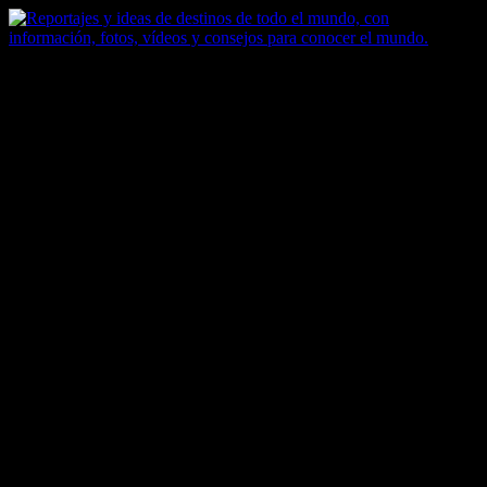
Saltar
al
contenido
Zoomdestinos
Reportajes y ideas de destinos de todo el mundo, con información,
fotos, vídeos y consejos para conocer el mundo.