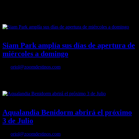
El público vivirá una experiencia refrescante en ‘Roko Urtsua’, un
espacio que combina cuatro toboganes con diferentes recorridos y
un…
10/06/2021
Desactivado
Siam Park amplía sus días de apertura de
miércoles a domingo
Por
oriol@zoomdestinos.com
Tras la gran acogida recibida los dos primeros fines de semana, el
mejor parque acuático del mundo abrirá, a partir…
04/06/2021
Desactivado
Aqualandia Benidorm abrirá el próximo
3 de Julio
Por
oriol@zoomdestinos.com