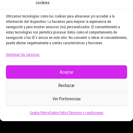
noticias y reportajes que
cookies
vayamos publicando.
Utilizamos tecnologías como las cookies para almacenar y/o acceder a la
información del dispositivo. Lo hacemos para mejorar la experiencia de
navegación y para mostrar anuncios (no) personalizados. El consentimiento a
Email Address
estas tecnologías nos permitirá procesar datos como el comportamiento de
navegación o los ID's únicos en este sitio. No consentir o retirar el consentimiento,
puede afectar negativamente a ciertas características y funciones.
Gestionar los servicios
Doy mi consentimiento para recibir correos
electrónicos promocionales de Zoomdestinos.es
Aceptar
Rechazar
Ver Preferencias
Funciona gracias a
WordPress
|
Tema:
Envo Magazine
Cookie Policy
Cookie Policy
Términos y condiciones