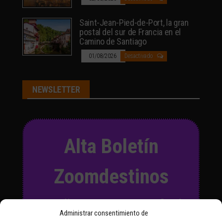
Saint-Jean-Pied-de-Port, la gran
postal del sur de Francia en el
Camino de Santiago
01/08/2026
Desactivado
NEWSLETTER
Alta Boletín
Zoomdestinos
Suscríbete a nuestro Boletín
Administrar consentimiento de
y recibirás regularmente las