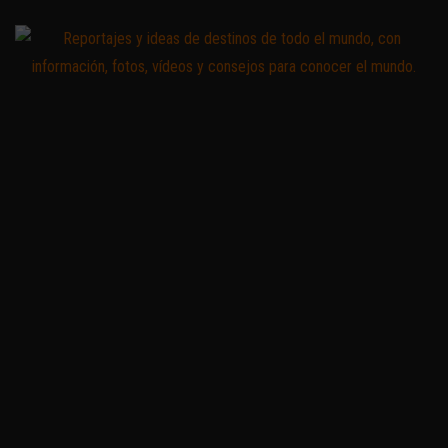
Saltar
al
contenido
Zoomdestinos
Reportajes y
ideas de
destinos de
todo el
mundo, con
información,
fotos,
vídeos y
consejos
para
conocer el
mundo.