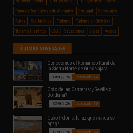
Noticias Turismo
Ofertas Vuelos
Parque de Animales
Parques Temáticos y de Animales
Portugal
Reportajes
Rutas
Sur América
Turismo
Turismo en Bicicleta
Turismo Histórico
USA
Vacaciones
viajes
Vuelos
ÚLTIMAS NOVEDADES
Conocemos el Románico Rural de
la Sierra Norte de Guadalajara
08/08/2026
Desactivado
Coto de las Canteras: ¿Sevilla o
Jordania?
03/08/2026
Desactivado
Cabo Polonio, la luz que nunca se
apaga
02/08/2026
Desactivado