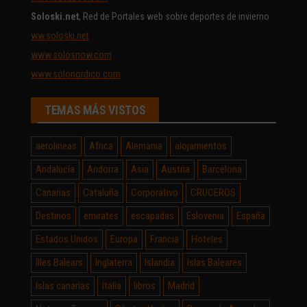
Soloski.net
, Red de Portales web sobre deportes de invierno
ww.soloski.net
www.solosnow.com
www.solonordico.com
TEMAS MÁS VISTOS
aerolineas
Africa
Alemania
alojamientos
Andalucía
Andorra
Asia
Austria
Barcelona
Canarias
Cataluña
Corporativo
CRUCEROS
Destinos
emirates
escapadas
Eslovenia
España
Estados Unidos
Europa
Francia
Hoteles
Illes Balears
Inglaterra
Islandia
Islas Baleares
Islas canarias
Italia
libros
Madrid