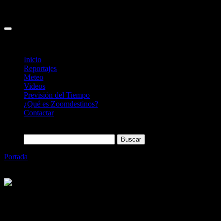
Inicio
Reportajes
Meteo
Videos
Previsión del Tiempo
¿Qué es Zoomdestinos?
Contactar
Buscar:
Portada
»
Casual Hoteles abrirá un nuevo hotel dedicado a Don
Juan Tenorio en Sevilla
Categoría
Sin categoría
Casual Hoteles abrirá un nuevo hotel