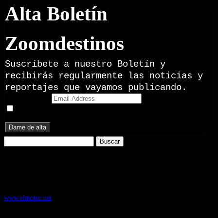
Alta Boletín
Zoomdestinos
Suscríbete a nuestro Boletín y
recibirás regularmente las noticias y
reportajes que vayamos publicando.
Email Address
Doy mi consentimiento para recibir correos electrónicos
promocionales de Zoomdestinos.es
Buscar:
Nuestros Portales:
ElMotor.net
, revista digital del mundo del automóvil, con noticias,
novedades y pruebas de coches
www.elmotor.net
Infoaventura.com
, Las noticias, novedades de producto y test de material
de Senderismo, Trail Running y BTT