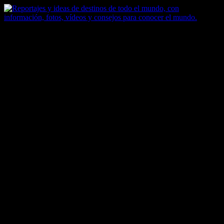
Saltar
al
contenido
Zoomdestinos
Reportajes y ideas de destinos de todo el mundo, con información,
fotos, vídeos y consejos para conocer el mundo.