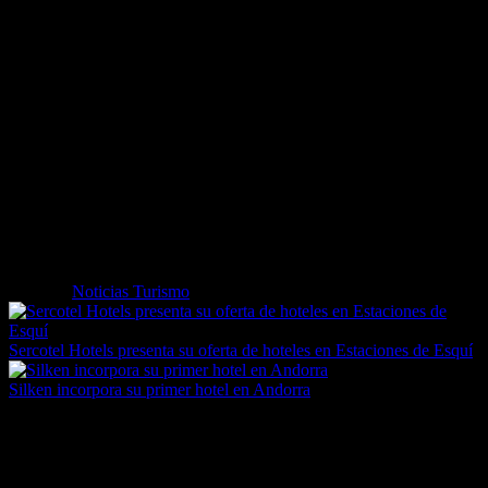
céntricos, con habitaciones tematizadas en torno a diferentes
conceptos, como la Cultura Vintage, Las Bellas Artes, las Letras, la
Música, el Cine o el Teatro. Cuenta con un hotel en propiedad, el
Casual Valencia Vintage, y ocho en régimen de alquiler.
Según Juan Carlos Sanjuán, director general y fundador de Casual
Hoteles, «la apertura de Casual Sevilla Don Juan Tenorio supone un
gran reto para nuestra cadena, no solo por ser nuestro segundo
establecimiento en la ciudad, sino por la carga histórica de un
edificio retratado por uno de los grandes de la Literatura de nuestro
país, como fue José Zorrilla. Respetar esa tradición llevando a los
huéspedes a través de un viaje por nuestra cultura, con todas las
comodidades del siglo XXI, ha sido apasionante, y esperamos que
así lo valoren nuestros clientes».
Etiquetas
Noticias Turismo
Sercotel Hotels presenta su oferta de hoteles en Estaciones de Esquí
Silken incorpora su primer hotel en Andorra