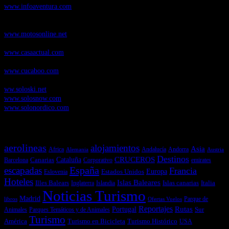
www.infoaventura.com
Motosonline.net
, revista digital de Motociclismo, con noticias, novedades y
pruebas de Motos
www.motosonline.net
CasaActual.com
, Revista Digital de Life Style
www.casaactual.com
Cucaboo.com
, Revista Digital de Puericultura e infantil
www.cucaboo.com
Soloski.net
, Red de Portales web sobre deportes de invierno
ww.soloski.net
www.solosnow.com
www.solonordico.com
Temas más vistos
aerolineas
alojamientos
Asia
Andalucía
Andorra
Africa
Alemania
Austria
Destinos
CRUCEROS
Cataluña
Canarias
emirates
Barcelona
Corporativo
España
escapadas
Francia
Estados Unidos
Europa
Eslovenia
Hoteles
Islas Baleares
Illes Balears
Islas canarias
Italia
Inglaterra
Islandia
Noticias Turismo
Madrid
libros
Ofertas Vuelos
Parque de
Reportajes
Portugal
Rutas
Sur
Parques Temáticos y de Animales
Animales
Turismo
América
Turismo en Bicicleta
Turismo Histórico
USA