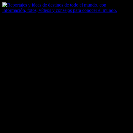
Saltar
al
contenido
Zoomdestinos
Reportajes y ideas de destinos de todo el mundo, con información,
fotos, vídeos y consejos para conocer el mundo.