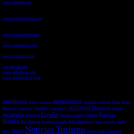
www.elmotor.net
Infoaventura.com
, Las noticias, novedades de producto y test de material
de Senderismo, Trail Running y BTT
www.infoaventura.com
Motosonline.net
, revista digital de Motociclismo, con noticias, novedades y
pruebas de Motos
www.motosonline.net
CasaActual.com
, Revista Digital de Life Style
www.casaactual.com
Cucaboo.com
, Revista Digital de Puericultura e infantil
www.cucaboo.com
Soloski.net
, Red de Portales web sobre deportes de invierno
ww.soloski.net
www.solosnow.com
www.solonordico.com
Temas más vistos
aerolineas
alojamientos
Asia
Andalucía
Andorra
Africa
Alemania
Austria
Destinos
CRUCEROS
Cataluña
Canarias
emirates
Barcelona
Corporativo
España
escapadas
Francia
Estados Unidos
Europa
Eslovenia
Hoteles
Islas Baleares
Illes Balears
Islas canarias
Italia
Inglaterra
Islandia
Noticias Turismo
Madrid
libros
Ofertas Vuelos
Parque de