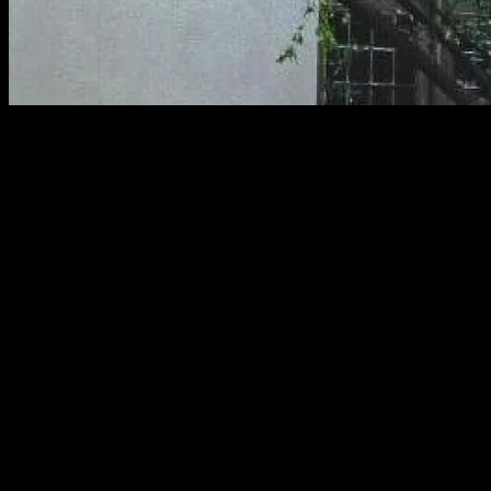
Te contamos como es la experiencia de visitar la Casa Museo de
Lope de Vega en el Barrio de las Letras de Madrid: horarios, cómo
reservar las visitas guiadas, fotos
Pocos son los ejemplos de una casa medieval que puedas encontrar
durante tu viaje a Madrid.
Sin embargo, durante tu paseo por el denominado Barrio de las
Letras, en los alrededores de la Plaza de Santa Ana, tienes la ocasión
de visitar la Casa Museo de Lope de Vega.
Efectivamente, en la calle Cervantes 11 se encuentra uno de los
pocos ejemplos de casa de la época medieval en Madrid, la que en
su día compró y en la que habitó Lope de Vega, ahora convertida en
una casa museo.
Pero, ¿quién era Lope de Vega?
Denominado el Fénix de los Ingenios por su coetáneo Miguel de
Cervantes, Lope de Vega nació en Madrid en 1562, coincidiendo