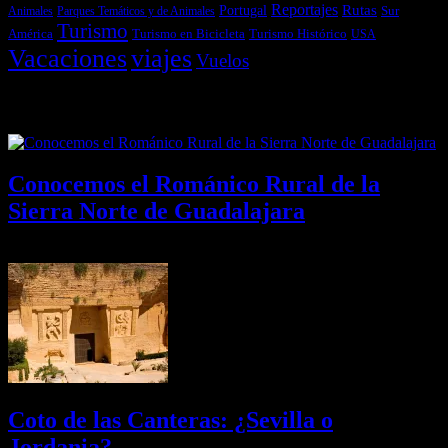
Reportajes
Portugal
Rutas
Sur
Parques Temáticos y de Animales
Animales
Turismo
América
Turismo en Bicicleta
Turismo Histórico
USA
Vacaciones
viajes
Vuelos
Últimas Novedades
Conocemos el Románico Rural de la
Sierra Norte de Guadalajara
08/08/2026
Desactivado
Coto de las Canteras: ¿Sevilla o
Jordania?