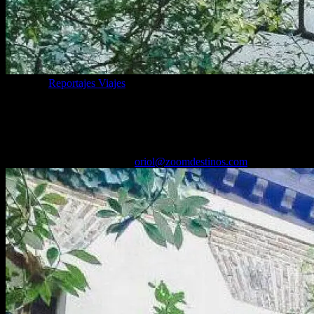
Categoría
Reportajes Viajes
Casa Museo Lope de Vega en Madrid, así
es la visita (horarios)
22/06/2025
Desactivado
Por
oriol@zoomdestinos.com