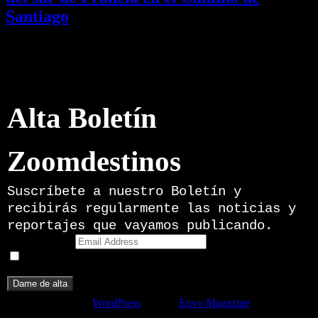
Santiago
01/08/2026
Desactivado
Newsletter
Alta Boletín
Zoomdestinos
Suscríbete a nuestro Boletín y
recibirás regularmente las noticias y
reportajes que vayamos publicando.
Email Address
Doy mi consentimiento para recibir correos electrónicos
promocionales de Zoomdestinos.es
Funciona gracias a
WordPress
|
Tema:
Envo Magazine