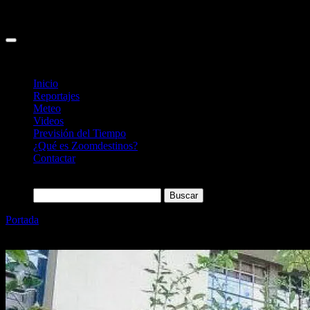
Inicio
Reportajes
Meteo
Videos
Previsión del Tiempo
¿Qué es Zoomdestinos?
Contactar
Buscar:
Portada
»
Casa Museo Lope de Vega en Madrid, así es la visita
(horarios)