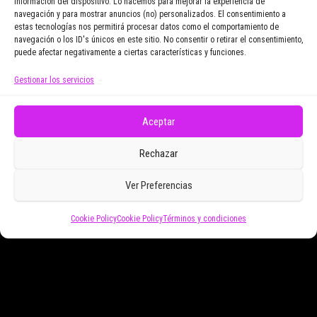
información del dispositivo. Lo hacemos para mejorar la experiencia de
navegación y para mostrar anuncios (no) personalizados. El consentimiento a
Email Address
estas tecnologías nos permitirá procesar datos como el comportamiento de
navegación o los ID's únicos en este sitio. No consentir o retirar el consentimiento,
puede afectar negativamente a ciertas características y funciones.
Gestionar los servicios
Doy mi consentimiento para recibir correos
electrónicos promocionales de Zoomdestinos.es
Aceptar
Rechazar
Ver Preferencias
Cookie Policy
Cookie Policy
Términos y condiciones
Funciona gracias a
WordPress
|
Tema:
Envo Magazine