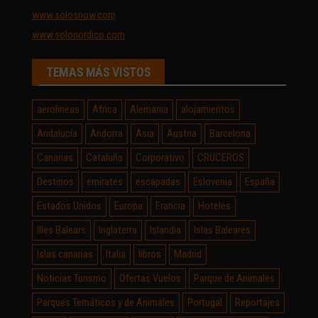
www.solosnow.com
www.solonordico.com
TEMAS MÁS VISTOS
aerolineas
Africa
Alemania
alojamientos
Andalucía
Andorra
Asia
Austria
Barcelona
Canarias
Cataluña
Corporativo
CRUCEROS
Destinos
emirates
escapadas
Eslovenia
España
Estados Unidos
Europa
Francia
Hoteles
Illes Balears
Inglaterra
Islandia
Islas Baleares
Islas canarias
Italia
libros
Madrid
Noticias Turismo
Ofertas Vuelos
Parque de Animales
Parques Temáticos y de Animales
Portugal
Reportajes