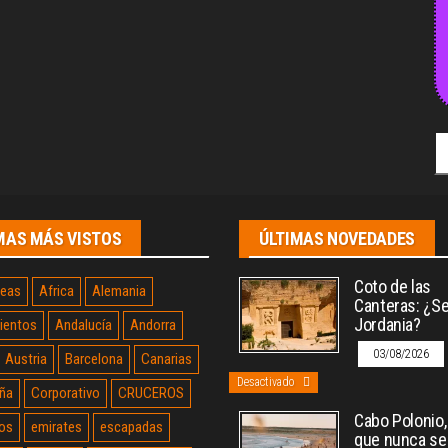
Bu
MAS MÁS VISTOS
ÚLTIMAS NOVEDADES
Coto de las
neas
Africa
Alemania
Canteras: ¿Sev
Jordania?
ientos
Andalucía
Andorra
03/08/2026
Austria
Barcelona
Canarias
Desactivado
ña
Corporativo
CRUCEROS
Cabo Polonio, 
os
emirates
escapadas
que nunca se