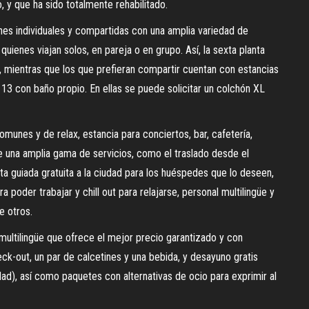
, y que ha sido totalmente rehabilitado.
nes individuales y compartidas con una amplia variedad de
uienes viajan solos, en pareja o en grupo. Así, la sexta planta
ío, mientras que los que prefieran compartir cuentan con estancias
y 13 con baño propio. En ellas se puede solicitar un colchón XL
unes y de relax, estancia para conciertos, bar, cafetería,
 una amplia gama de servicios, como el traslado desde el
sita guiada gratuita a la ciudad para los huéspedes que lo deseen,
a poder trabajar y chill out para relajarse, personal multilingüe y
e otros.
ultilingüe que ofrece el mejor precio garantizado y con
eck-out, un par de calcetines y una bebida, y desayuno gratis
dad), así como paquetes con alternativas de ocio para exprimir al