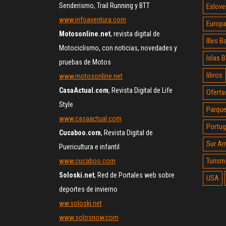
Senderismo, Trail Running y BTT
Eslove
www.infoaventura.com
Europ
Motosonline.net
, revista digital de
Illes B
Motociclismo, con noticias, novedades y
Islas 
pruebas de Motos
libros
www.motosonline.net
CasaActual.com
, Revista Digital de Life
Oferta
Style
Parque
www.casaactual.com
Portug
Cucaboo.com
, Revista Digital de
Sur Am
Puericultura e infantil
Turism
www.cucaboo.com
Soloski.net
, Red de Portales web sobre
USA
deportes de invierno
ww.soloski.net
www.solosnow.com