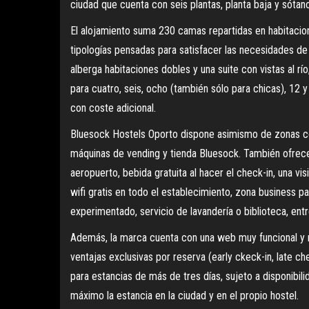
ciudad que cuenta con seis plantas, planta baja y sótano
El alojamiento suma 230 camas repartidas en habitacio
tipologías pensadas para satisfacer las necesidades de q
alberga habitaciones dobles y una suite con vistas al r
para cuatro, seis, ocho (también sólo para chicas), 12 
con coste adicional.
Bluesock Hostels Oporto dispone asimismo de zonas com
máquinas de vending y tienda Bluesock. También ofrece
aeropuerto, bebida gratuita al hacer el check-in, una vi
wifi gratis en todo el establecimiento, zona business par
experimentado, servicio de lavandería o biblioteca, entr
Además, la marca cuenta con una web muy funcional y m
ventajas exclusivas por reserva (early ckeck-in, late ch
para estancias de más de tres días, sujeto a disponibili
máximo la estancia en la ciudad y en el propio hostel.