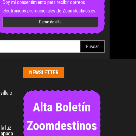
Doy mi consentimiento para recibir correos
electrónicos promocionales de Zoomdestinos.es
scar:
NEWSLETTER
illa o
Alta Boletín
Zoomdestinos
la luz
 apaga