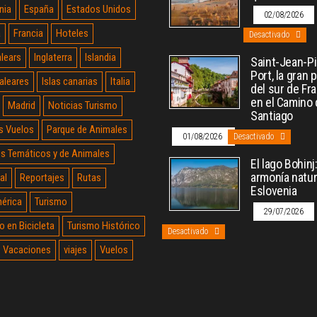
nia
España
Estados Unidos
02/08/2026
a
Francia
Hoteles
Desactivado
alears
Inglaterra
Islandia
Saint-Jean-P
Port, la gran 
Baleares
Islas canarias
Italia
del sur de Fr
en el Camino
Madrid
Noticias Turismo
Santiago
s Vuelos
Parque de Animales
01/08/2026
Desactivado
s Temáticos y de Animales
El lago Bohinj
armonía natur
al
Reportajes
Rutas
Eslovenia
érica
Turismo
29/07/2026
o en Bicicleta
Turismo Histórico
Desactivado
Vacaciones
viajes
Vuelos