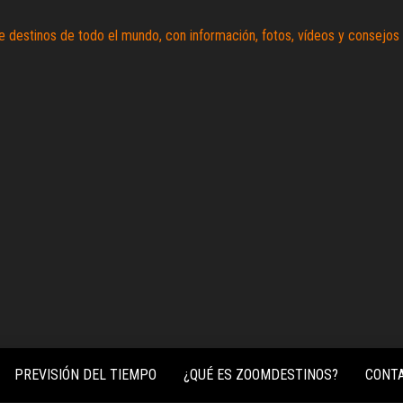
Zoomdestinos
Reportajes y
ideas de
destinos de
todo el
mundo, con
información,
fotos,
vídeos y
consejos
para
conocer el
mundo.
PREVISIÓN DEL TIEMPO
¿QUÉ ES ZOOMDESTINOS?
CONT