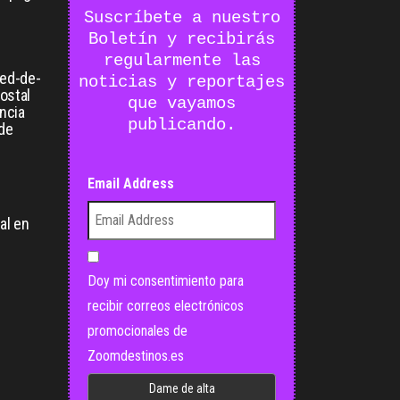
Suscríbete a nuestro
Boletín y recibirás
regularmente las
ied-de-
noticias y reportajes
postal
que vayamos
ancia
publicando.
 de
Email Address
:
al en
Doy mi consentimiento para
recibir correos electrónicos
promocionales de
Zoomdestinos.es