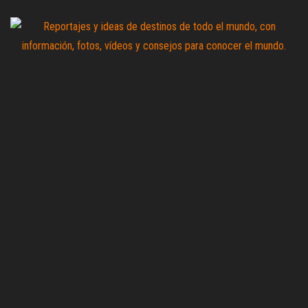
Saltar
al
contenido
Zoomdestinos
Reportajes y
ideas de
destinos de
todo el
mundo, con
información,
fotos,
vídeos y
consejos
para
conocer el
mundo.