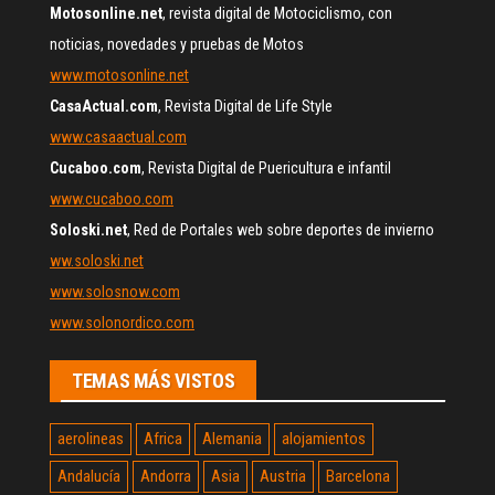
Motosonline.net
, revista digital de Motociclismo, con
noticias, novedades y pruebas de Motos
www.motosonline.net
CasaActual.com
, Revista Digital de Life Style
www.casaactual.com
Cucaboo.com
, Revista Digital de Puericultura e infantil
www.cucaboo.com
Soloski.net
, Red de Portales web sobre deportes de invierno
ww.soloski.net
www.solosnow.com
www.solonordico.com
TEMAS MÁS VISTOS
aerolineas
Africa
Alemania
alojamientos
Andalucía
Andorra
Asia
Austria
Barcelona