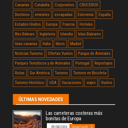
Canarias
Cataluña
Corporativo
CRUCEROS
Destinos
emirates
escapadas
Eslovenia
España
Estados Unidos
Europa
Francia
Hoteles
Illes Balears
Inglaterra
Islandia
Islas Baleares
Islas canarias
Italia
libros
Madrid
Noticias Turismo
Ofertas Vuelos
Parque de Animales
Parques Temáticos y de Animales
Portugal
Reportajes
Rutas
Sur América
Turismo
Turismo en Bicicleta
Turismo Histórico
USA
Vacaciones
viajes
Vuelos
ÚLTIMAS NOVEDADES
Las carreteras costeras más
bonitas de Europa
09/08/2026
Desactivado