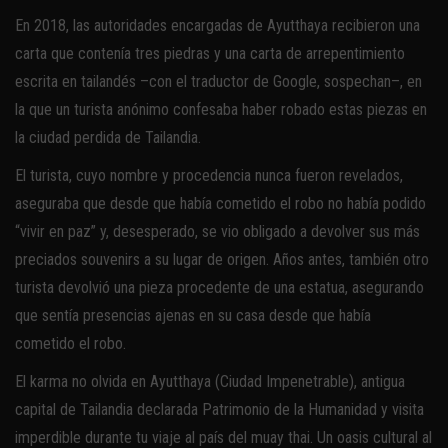
En 2018, las autoridades encargadas de Ayutthaya recibieron una
carta que contenía tres piedras y una carta de arrepentimiento
escrita en tailandés –con el traductor de Google, sospechan–, en
la que un turista anónimo confesaba haber robado estas piezas en
la ciudad perdida de Tailandia.
El turista, cuyo nombre y procedencia nunca fueron revelados,
aseguraba que desde que había cometido el robo no había podido
“vivir en paz” y, desesperado, se vio obligado a devolver sus más
preciados souvenirs a su lugar de origen. Años antes, también otro
turista devolvió una pieza procedente de una estatua, asegurando
que sentía presencias ajenas en su casa desde que había
cometido el robo.
El karma no olvida en Ayutthaya (Ciudad Impenetrable), antigua
capital de Tailandia declarada Patrimonio de la Humanidad y visita
imperdible durante tu viaje al país del muay thai. Un oasis cultural al