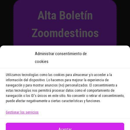
Alta Boletín
Zoomdestinos
Suscríbete a nuestro Boletín
Administrar consentimiento de
y recibirás regularmente las
cookies
noticias y reportajes que
vayamos publicando.
Utilizamos tecnologías como las cookies para almacenar y/o acceder a la
información del dispositivo. Lo hacemos para mejorar la experiencia de
navegación y para mostrar anuncios (no) personalizados. El consentimiento a
Email Address
estas tecnologías nos permitirá procesar datos como el comportamiento de
navegación o los ID's únicos en este sitio. No consentir o retirar el consentimiento,
puede afectar negativamente a ciertas características y funciones.
Gestionar los servicios
Doy mi consentimiento para recibir correos
electrónicos promocionales de Zoomdestinos.es
Aceptar