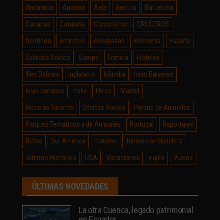
Andalucía
Andorra
Asia
Austria
Barcelona
Canarias
Cataluña
Corporativo
CRUCEROS
Destinos
emirates
escapadas
Eslovenia
España
Estados Unidos
Europa
Francia
Hoteles
Illes Balears
Inglaterra
Islandia
Islas Baleares
Islas canarias
Italia
libros
Madrid
Noticias Turismo
Ofertas Vuelos
Parque de Animales
Parques Temáticos y de Animales
Portugal
Reportajes
Rutas
Sur América
Turismo
Turismo en Bicicleta
Turismo Histórico
USA
Vacaciones
viajes
Vuelos
ÚLTIMAS NOVEDADES
La otra Cuenca, legado patrimonial
en Ecuador