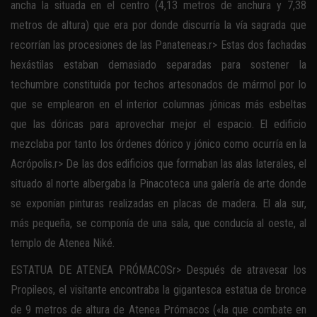
ancha la situada en el centro (4,13 metros de anchura y 7,38
metros de altura) que era por donde discurría la vía sagrada que
recorrían las procesiones de las Panateneas.r> Estas dos fachadas
hexástilas estaban demasiado separadas para sostener la
techumbre constituida por techos artesonados de mármol por lo
que se emplearon en el interior columnas jónicas más esbeltas
que las dóricas para aprovechar mejor el espacio. El edificio
mezclaba por tanto los órdenes dórico y jónico como ocurría en la
Acrópolis.r> De las dos edificios que formaban las alas laterales, el
situado al norte albergaba la Pinacoteca una galería de arte donde
se exponían pinturas realizadas en placas de madera. El ala sur,
más pequeña, se componía de una sala, que conducía al oeste, al
templo de Atenea Niké.
ESTATUA DE ATENEA PRÓMACOSr> Después de atravesar los
Propileos, el visitante encontraba la gigantesca estatua de bronce
de 9 metros de altura de Atenea Prómacos («la que combate en