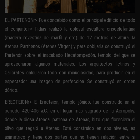
EL PARTENÓNr> Fue concebido como el principal edificio de todo
el conjunto.r> Fidias realizó la colosal escultura crisoelefantina
(madera revestida de marfil y oro) de 12 metros de altura, la
Atenea Parthenos (Atenea Virgen) y para cobijarla se construyó el
Partenón sobre el inacabado Hecatompedón, templo del que se
aprovecharon algunos materiales. Los arquitectos Ictinos y
Calícrates calcularon todo con minuciosidad, para producir en el
espectador una imagen de perfección. Se construyó en orden
dórico.
ERECTEIONr> El Erecteion, templo jónico, fue construido en el
periodo 420-406 a.C. en el lugar más sagrado de la Acrópolis,
donde la diosa Atenea, patrona de Atenas, hizo que floreciera el
olivo que regaló a Atenas. Está construido en dos niveles, es
asimétrico y tiene dos partes que no tienen relación entre sí