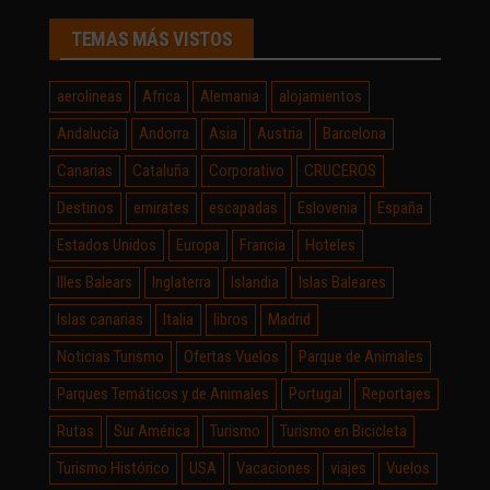
TEMAS MÁS VISTOS
aerolineas
Africa
Alemania
alojamientos
Andalucía
Andorra
Asia
Austria
Barcelona
Canarias
Cataluña
Corporativo
CRUCEROS
Destinos
emirates
escapadas
Eslovenia
España
Estados Unidos
Europa
Francia
Hoteles
Illes Balears
Inglaterra
Islandia
Islas Baleares
Islas canarias
Italia
libros
Madrid
Noticias Turismo
Ofertas Vuelos
Parque de Animales
Parques Temáticos y de Animales
Portugal
Reportajes
Rutas
Sur América
Turismo
Turismo en Bicicleta
Turismo Histórico
USA
Vacaciones
viajes
Vuelos