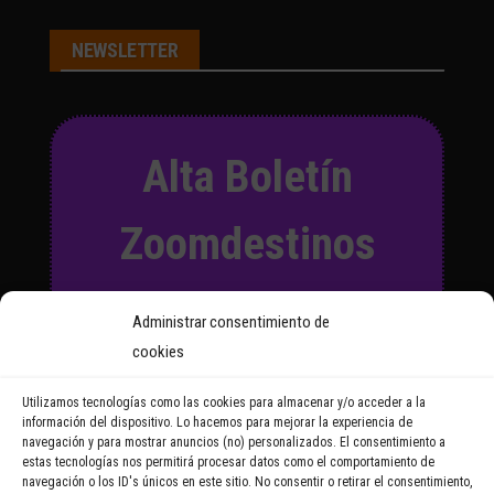
NEWSLETTER
Alta Boletín
Zoomdestinos
Suscríbete a nuestro Boletín
Administrar consentimiento de
y recibirás regularmente las
cookies
noticias y reportajes que
vayamos publicando.
Utilizamos tecnologías como las cookies para almacenar y/o acceder a la
información del dispositivo. Lo hacemos para mejorar la experiencia de
navegación y para mostrar anuncios (no) personalizados. El consentimiento a
Email Address
estas tecnologías nos permitirá procesar datos como el comportamiento de
navegación o los ID's únicos en este sitio. No consentir o retirar el consentimiento,