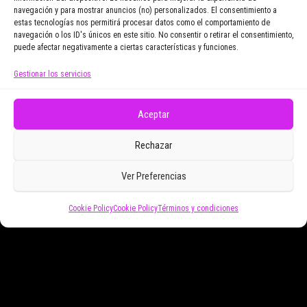
navegación y para mostrar anuncios (no) personalizados. El consentimiento a
Email Address
estas tecnologías nos permitirá procesar datos como el comportamiento de
navegación o los ID's únicos en este sitio. No consentir o retirar el consentimiento,
puede afectar negativamente a ciertas características y funciones.
Gestionar los servicios
Doy mi consentimiento para recibir correos
electrónicos promocionales de Zoomdestinos.es
Aceptar
Rechazar
Ver Preferencias
Cookie Policy
Cookie Policy
Términos y condiciones
Funciona gracias a
WordPress
|
Tema:
Envo Magazine