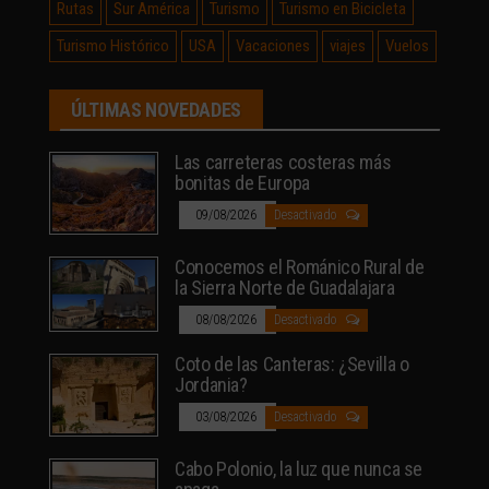
Rutas
Sur América
Turismo
Turismo en Bicicleta
Turismo Histórico
USA
Vacaciones
viajes
Vuelos
ÚLTIMAS NOVEDADES
Las carreteras costeras más
bonitas de Europa
09/08/2026
Desactivado
Conocemos el Románico Rural de
la Sierra Norte de Guadalajara
08/08/2026
Desactivado
Coto de las Canteras: ¿Sevilla o
Jordania?
03/08/2026
Desactivado
Cabo Polonio, la luz que nunca se