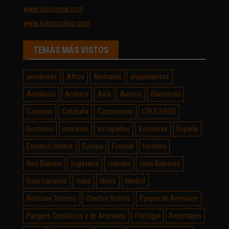
www.solosnow.com
www.solonordico.com
TEMAS MÁS VISTOS
aerolineas
Africa
Alemania
alojamientos
Andalucía
Andorra
Asia
Austria
Barcelona
Canarias
Cataluña
Corporativo
CRUCEROS
Destinos
emirates
escapadas
Eslovenia
España
Estados Unidos
Europa
Francia
Hoteles
Illes Balears
Inglaterra
Islandia
Islas Baleares
Islas canarias
Italia
libros
Madrid
Noticias Turismo
Ofertas Vuelos
Parque de Animales
Parques Temáticos y de Animales
Portugal
Reportajes