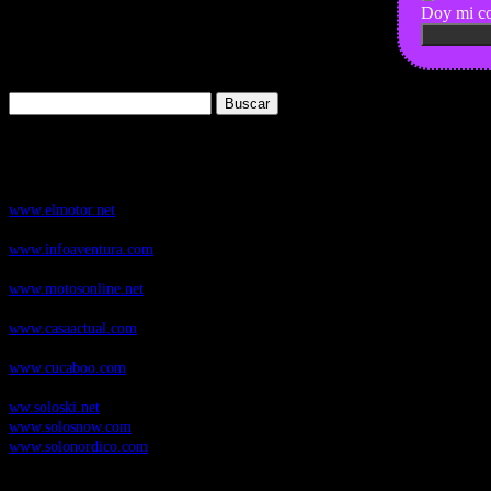
Doy mi co
Buscar:
Nuestros Portales:
ElMotor.net
, revista digital del mundo del automóvil, con noticias, novedad
www.elmotor.net
Infoaventura.com
, Las noticias, novedades de producto y test de material
www.infoaventura.com
Motosonline.net
, revista digital de Motociclismo, con noticias, novedades 
www.motosonline.net
CasaActual.com
, Revista Digital de Life Style
www.casaactual.com
Cucaboo.com
, Revista Digital de Puericultura e infantil
www.cucaboo.com
Soloski.net
, Red de Portales web sobre deportes de invierno
ww.soloski.net
www.solosnow.com
www.solonordico.com
Temas más vistos