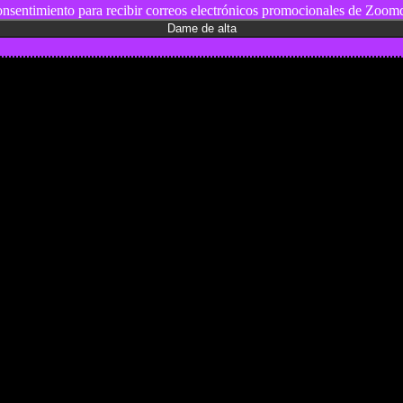
nsentimiento para recibir correos electrónicos promocionales de Zoomd
es y pruebas de coches
 de Senderismo, Trail Running y BTT
y pruebas de Motos