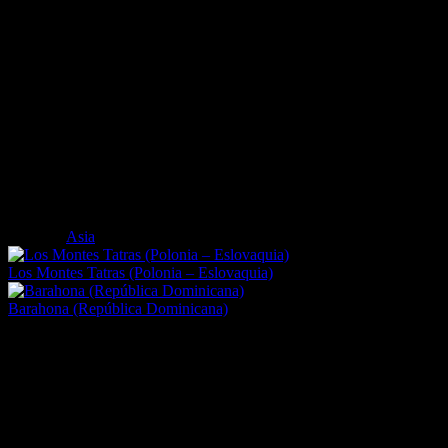
El nuevo cañón: Se puede realizar un recorrido circular alrededor de
mariscos tritón.
Para realizar las inmersiones de la manera más segura, las escuelas de
practicar todo tipo de deportes acuáticos además del buceo, como el w
que disfrutar de todo el paisaje submarino como si de un acuario se tr
punto del Mar Rojo, incluidas sus especiales excursiones nocturnas.
Etiquetas
Asia
Los Montes Tatras (Polonia – Eslovaquia)
Barahona (República Dominicana)