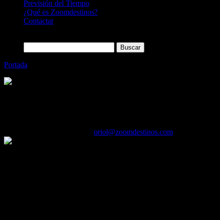
Previsión del Tiempo
¿Qué es Zoomdestinos?
Contactar
Buscar:
Portada
»
Aqaba, el paraíso Jordano para los amantes del Buceo
Categoría
Sin categoría
Aqaba, el paraíso Jordano para los amante
01/01/2011
Desactivado
Por
oriol@zoomdestinos.com
La ciudad costera de Aqaba es la única salida al mar en el Reino Hach
Aqaba, el paraíso Jordano para los amantes del Buceo
Bucea entre tortugas y tiburones o descubre antiguos pecios s
Más de 30 puntos de inmersión en este paradisiaco paraje del 
La ciudad costera de Aqaba es la única salida al mar en el Reino Hache