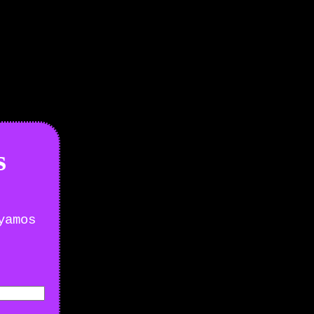
s
yamos