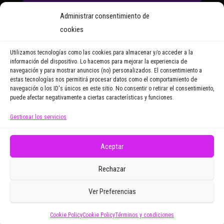
Suscríbete a nuestro Boletín
Administrar consentimiento de
y recibirás regularmente las
cookies
noticias y reportajes que
vayamos publicando.
Utilizamos tecnologías como las cookies para almacenar y/o acceder a la
información del dispositivo. Lo hacemos para mejorar la experiencia de
navegación y para mostrar anuncios (no) personalizados. El consentimiento a
Email Address
estas tecnologías nos permitirá procesar datos como el comportamiento de
navegación o los ID's únicos en este sitio. No consentir o retirar el consentimiento,
puede afectar negativamente a ciertas características y funciones.
Gestionar los servicios
Doy mi consentimiento para recibir correos
electrónicos promocionales de Zoomdestinos.es
Aceptar
Rechazar
Ver Preferencias
Cookie Policy
Cookie Policy
Términos y condiciones
Funciona gracias a
WordPress
|
Tema:
Envo Magazine