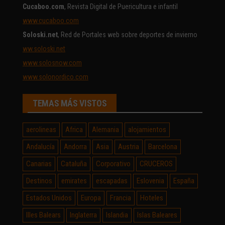
Cucaboo.com
, Revista Digital de Puericultura e infantil
www.cucaboo.com
Soloski.net
, Red de Portales web sobre deportes de invierno
ww.soloski.net
www.solosnow.com
www.solonordico.com
TEMAS MÁS VISTOS
aerolineas
Africa
Alemania
alojamientos
Andalucía
Andorra
Asia
Austria
Barcelona
Canarias
Cataluña
Corporativo
CRUCEROS
Destinos
emirates
escapadas
Eslovenia
España
Estados Unidos
Europa
Francia
Hoteles
Illes Balears
Inglaterra
Islandia
Islas Baleares