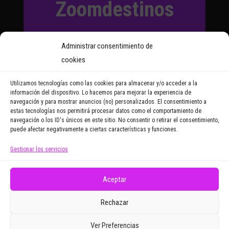
Zoomdestinos
Suscríbete a nuestro Boletín
Administrar consentimiento de
y recibirás regularmente las
cookies
noticias y reportajes que
vayamos publicando.
Utilizamos tecnologías como las cookies para almacenar y/o acceder a la
información del dispositivo. Lo hacemos para mejorar la experiencia de
navegación y para mostrar anuncios (no) personalizados. El consentimiento a
Email Address
estas tecnologías nos permitirá procesar datos como el comportamiento de
navegación o los ID's únicos en este sitio. No consentir o retirar el consentimiento,
puede afectar negativamente a ciertas características y funciones.
Gestionar los servicios
Doy mi consentimiento para recibir correos
electrónicos promocionales de Zoomdestinos.es
Aceptar
Rechazar
Ver Preferencias