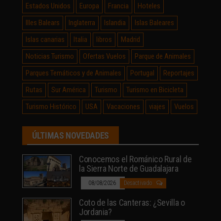
Estados Unidos
Europa
Francia
Hoteles
Illes Balears
Inglaterra
Islandia
Islas Baleares
Islas canarias
Italia
libros
Madrid
Noticias Turismo
Ofertas Vuelos
Parque de Animales
Parques Temáticos y de Animales
Portugal
Reportajes
Rutas
Sur América
Turismo
Turismo en Bicicleta
Turismo Histórico
USA
Vacaciones
viajes
Vuelos
ÚLTIMAS NOVEDADES
Conocemos el Románico Rural de
la Sierra Norte de Guadalajara
08/08/2026
Desactivado
Coto de las Canteras: ¿Sevilla o
Jordania?