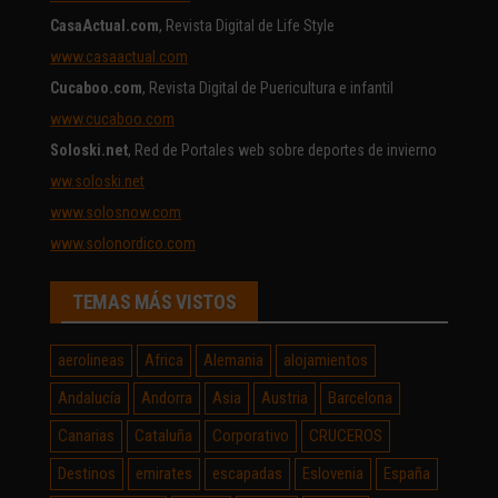
CasaActual.com
, Revista Digital de Life Style
www.casaactual.com
Cucaboo.com
, Revista Digital de Puericultura e infantil
www.cucaboo.com
Soloski.net
, Red de Portales web sobre deportes de invierno
ww.soloski.net
www.solosnow.com
www.solonordico.com
TEMAS MÁS VISTOS
aerolineas
Africa
Alemania
alojamientos
Andalucía
Andorra
Asia
Austria
Barcelona
Canarias
Cataluña
Corporativo
CRUCEROS
Destinos
emirates
escapadas
Eslovenia
España