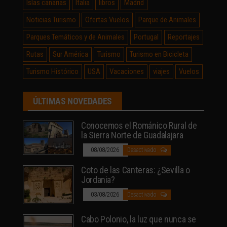
Islas canarias
Italia
libros
Madrid
Noticias Turismo
Ofertas Vuelos
Parque de Animales
Parques Temáticos y de Animales
Portugal
Reportajes
Rutas
Sur América
Turismo
Turismo en Bicicleta
Turismo Histórico
USA
Vacaciones
viajes
Vuelos
ÚLTIMAS NOVEDADES
Conocemos el Románico Rural de
la Sierra Norte de Guadalajara
08/08/2026
Desactivado
Coto de las Canteras: ¿Sevilla o
Jordania?
03/08/2026
Desactivado
Cabo Polonio, la luz que nunca se