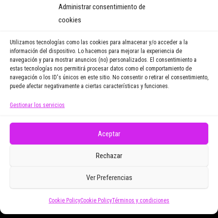
Administrar consentimiento de
y recibirás regularmente las
cookies
noticias y reportajes que
vayamos publicando.
Utilizamos tecnologías como las cookies para almacenar y/o acceder a la
información del dispositivo. Lo hacemos para mejorar la experiencia de
navegación y para mostrar anuncios (no) personalizados. El consentimiento a
Email Address
estas tecnologías nos permitirá procesar datos como el comportamiento de
navegación o los ID's únicos en este sitio. No consentir o retirar el consentimiento,
puede afectar negativamente a ciertas características y funciones.
Gestionar los servicios
Doy mi consentimiento para recibir correos
electrónicos promocionales de Zoomdestinos.es
Aceptar
Rechazar
Ver Preferencias
Cookie Policy
Cookie Policy
Términos y condiciones
Funciona gracias a
WordPress
|
Tema:
Envo Magazine