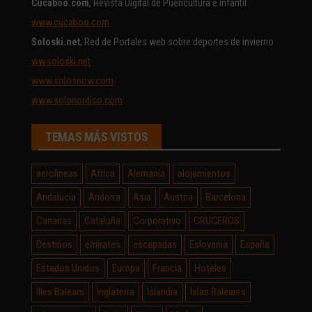
Cucaboo.com
, Revista Digital de Puericultura e infantil
www.cucaboo.com
Soloski.net
, Red de Portales web sobre deportes de invierno
ww.soloski.net
www.solosnow.com
www.solonordico.com
TEMAS MÁS VISTOS
aerolineas
Africa
Alemania
alojamientos
Andalucía
Andorra
Asia
Austria
Barcelona
Canarias
Cataluña
Corporativo
CRUCEROS
Destinos
emirates
escapadas
Eslovenia
España
Estados Unidos
Europa
Francia
Hoteles
Illes Balears
Inglaterra
Islandia
Islas Baleares