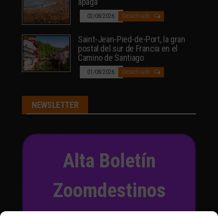
apaga
02/08/2026
Desactivado
Saint-Jean-Pied-de-Port, la gran
postal del sur de Francia en el
Camino de Santiago
01/08/2026
Desactivado
NEWSLETTER
Alta Boletín
Zoomdestinos
Suscríbete a nuestro Boletín