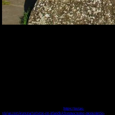
Antes de hacer mi primer viaje por el mundo rural y los paisajes de
Irlanda, no me podía imaginar visitar dicho país y no ver las cruces
celtas.
Qué mejor lugar para hacerlo que un enclave tan mágico como la
Abadía de Clonmacnoise, una etapa imprescindible en tu viaje desde
la citada capital Dublín hacia el oeste de Irlanda para recorrer la ruta
de la costa atlántica.
¿Te imaginas un lugar que se remonta a la época paleocristiana, en
concreto, a mediados del siglo VI, por donde se extienden decenas
de sepulcros con cruces celtas?
Dichas cruces datan de entre los siglos VIII y XII, y las puedes ver
junto a los restos arqueológicos de varios templos paleocristianos y
una pequeña catedral.
Puedes leer el artículo completo en…
https://guias-
viajar.com/europa/turismo-en-irlanda/clonmacnoise-monasterio-