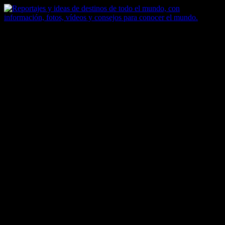
Saltar
al
contenido
Zoomdestinos
Reportajes y ideas de destinos de todo el mundo, con información,
fotos, vídeos y consejos para conocer el mundo.