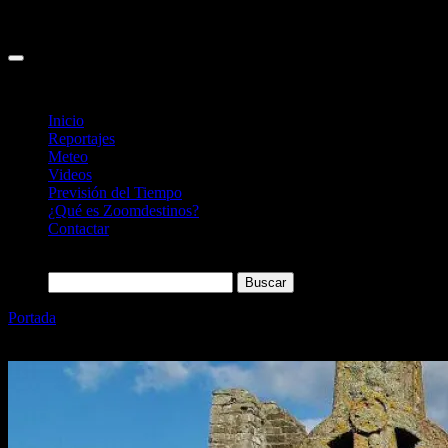
Inicio
Reportajes
Meteo
Videos
Previsión del Tiempo
¿Qué es Zoomdestinos?
Contactar
Buscar:
Portada
»
Abadía Clonmacnoise, lugar mágico donde ver cruces
celtas en Irlanda