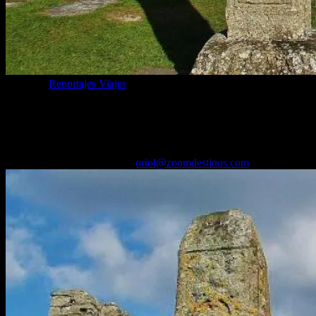
Categoría
Reportajes Viajes
Abadía Clonmacnoise, lugar mágico
donde ver cruces celtas en Irlanda
27/04/2025
Desactivado
Por
oriol@zoomdestinos.com