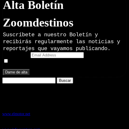
Alta Boletín
Zoomdestinos
Suscríbete a nuestro Boletín y
recibirás regularmente las noticias y
reportajes que vayamos publicando.
Email Address
Doy mi consentimiento para recibir correos electrónicos
promocionales de Zoomdestinos.es
Buscar:
Nuestros Portales:
ElMotor.net
, revista digital del mundo del automóvil, con noticias,
novedades y pruebas de coches
www.elmotor.net
Infoaventura.com
, Las noticias, novedades de producto y test de material
de Senderismo, Trail Running y BTT