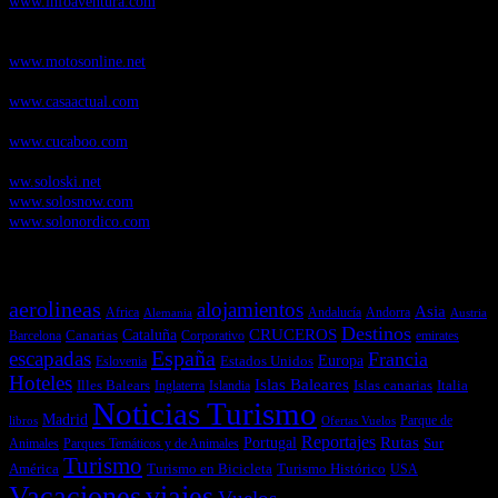
www.infoaventura.com
Motosonline.net
, revista digital de Motociclismo, con noticias, novedades y
pruebas de Motos
www.motosonline.net
CasaActual.com
, Revista Digital de Life Style
www.casaactual.com
Cucaboo.com
, Revista Digital de Puericultura e infantil
www.cucaboo.com
Soloski.net
, Red de Portales web sobre deportes de invierno
ww.soloski.net
www.solosnow.com
www.solonordico.com
Temas más vistos
aerolineas
alojamientos
Asia
Andalucía
Andorra
Africa
Alemania
Austria
Destinos
CRUCEROS
Cataluña
Canarias
emirates
Barcelona
Corporativo
España
escapadas
Francia
Estados Unidos
Europa
Eslovenia
Hoteles
Islas Baleares
Illes Balears
Islas canarias
Italia
Inglaterra
Islandia
Noticias Turismo
Madrid
libros
Ofertas Vuelos
Parque de
Reportajes
Portugal
Rutas
Sur
Parques Temáticos y de Animales
Animales
Turismo
América
Turismo en Bicicleta
Turismo Histórico
USA
Vacaciones
viajes