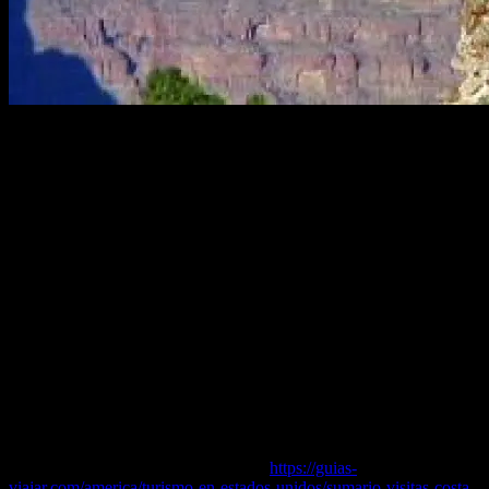
Un viaje de turismo a la Costa Oeste de los Estados Unidos es sin
duda una experiencia única, en la que se conocen sitios que nuca
podrás olvidarVas a poder visitar ciudades con muchos lugares de
película, como Los Ángeles, San Francisco o Las Vegas, o los más
impresionantes paisajes que puedes disfrutar en Estados Unidos.Son
numerosos parques nacionales que podrás incluir en tu ruta, desde el
Gran Cañón del Colorado y el Monument Valley, hasta Yosemite o
Yellowstone, e incluso puedes conocer un tramo de la famosa Ruta
66.Pero a la hora de organizar una ruta por la Costa Oeste, te
pueden surgir muchas dudas.Se trata de un viaje en que deberás
recorrer grandes extensiones de territorio, y resulta imprescindible
hacer una buena planificación previa y saber priorizar. porque es
imposible ver todo lo que te gustaría en un único viaje de 15
días.Este artículo lo escribimos con la idea de orientaros todo lo que
tienes que saber para poder seleccionar los lugares a incluir en tu
viaje.
Puedes leer el artículo completo en…
https://guias-
viajar.com/america/turismo-en-estados-unidos/sumario-visitas-costa-