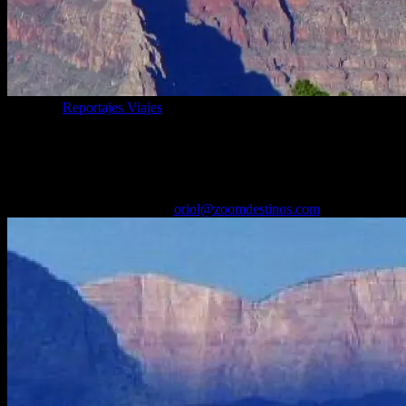
Categoría
Reportajes Viajes
75 imprescindibles: qué ver en la Costa
Oeste de Estados Unidos
02/06/2026
Desactivado
Por
oriol@zoomdestinos.com