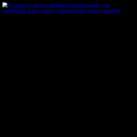
Saltar
al
contenido
Zoomdestinos
Reportajes y ideas de destinos de todo el mundo, con información,
fotos, vídeos y consejos para conocer el mundo.