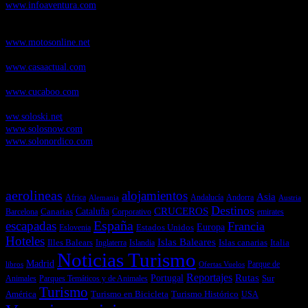
www.infoaventura.com
Motosonline.net
, revista digital de Motociclismo, con noticias, novedades y
pruebas de Motos
www.motosonline.net
CasaActual.com
, Revista Digital de Life Style
www.casaactual.com
Cucaboo.com
, Revista Digital de Puericultura e infantil
www.cucaboo.com
Soloski.net
, Red de Portales web sobre deportes de invierno
ww.soloski.net
www.solosnow.com
www.solonordico.com
Temas más vistos
aerolineas
alojamientos
Asia
Andalucía
Andorra
Africa
Alemania
Austria
Destinos
CRUCEROS
Cataluña
Canarias
emirates
Barcelona
Corporativo
España
escapadas
Francia
Estados Unidos
Europa
Eslovenia
Hoteles
Islas Baleares
Illes Balears
Islas canarias
Italia
Inglaterra
Islandia
Noticias Turismo
Madrid
libros
Ofertas Vuelos
Parque de
Reportajes
Portugal
Rutas
Sur
Parques Temáticos y de Animales
Animales
Turismo
América
Turismo en Bicicleta
Turismo Histórico
USA