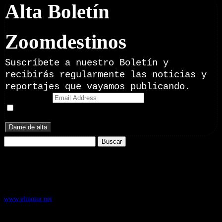
Alta Boletín
Zoomdestinos
Suscríbete a nuestro Boletín y
recibirás regularmente las noticias y
reportajes que vayamos publicando.
Email Address
Doy mi consentimiento para recibir correos electrónicos
promocionales de Zoomdestinos.es
Buscar:
Nuestros Portales:
ElMotor.net
, revista digital del mundo del automóvil, con noticias,
novedades y pruebas de coches
www.elmotor.net
Infoaventura.com
, Las noticias, novedades de producto y test de material
de Senderismo, Trail Running y BTT