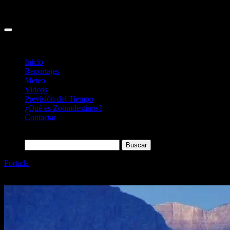
Inicio
Reportajes
Meteo
Videos
Previsión del Tiempo
¿Qué es Zoomdestinos?
Contactar
Buscar:
Portada
»
75 imprescindibles: qué ver en la Costa Oeste de
Estados Unidos