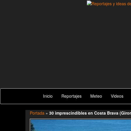
Saltar
al
Zoomdestinos
Reportajes y ideas de destinos de todo el mundo, con 
contenido
Inicio
Reportajes
Meteo
Videos
Portada
»
30 imprescindibles en Costa Brava (Giron