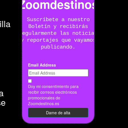
Zoomdestinos
Suscríbete a nuestro
lla
Boletín y recibirás
regularmente las noticias
y reportajes que vayamos
publicando.
Email Address
Doy mi consentimiento para
a
recibir correos electrónicos
promocionales de
se
Zoomdestinos.es