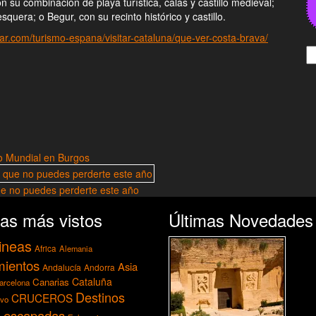
u combinación de playa turística, calas y castillo medieval;
quera; o Begur, con su recinto histórico y castillo.
ajar.com/turismo-espana/visitar-cataluna/que-ver-costa-brava/
B
io Mundial en Burgos
ue no puedes perderte este año
as más vistos
Últimas Novedades
ineas
Africa
Alemania
mientos
Asia
Andalucía
Andorra
Cataluña
Canarias
arcelona
Destinos
CRUCEROS
ivo
escapadas