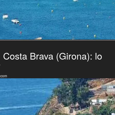
 Costa Brava (Girona): lo
r
.com