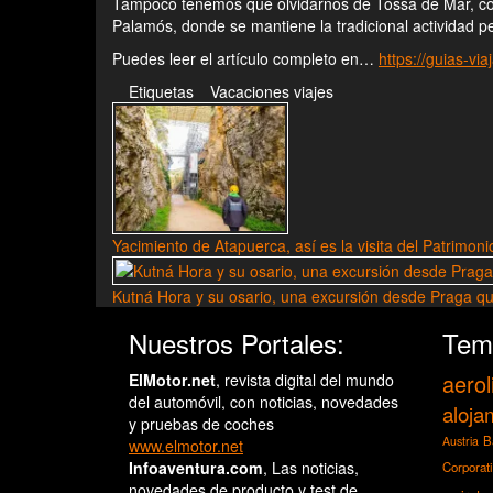
Tampoco tenemos que olvidarnos de Tossa de Mar, con s
Palamós, donde se mantiene la tradicional actividad pes
Puedes leer el artículo completo en…
https://guias-vi
Etiquetas
Vacaciones
viajes
Yacimiento de Atapuerca, así es la visita del Patrimon
Kutná Hora y su osario, una excursión desde Praga q
Nuestros Portales:
Tem
aerol
ElMotor.net
, revista digital del mundo
del automóvil, con noticias, novedades
aloja
y pruebas de coches
B
Austria
www.elmotor.net
Infoaventura.com
, Las noticias,
Corporat
novedades de producto y test de