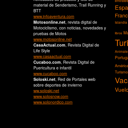
emirate
material de Senderismo, Trail Running y
Espa
BTT
Franc
www.infoaventura.com
Motosonline.net
, revista digital de
Islandia
Motociclismo, con noticias, novedades y
Ma
pruebas de Motos
libros
www.motosonline.net
Tur
CasaActual.com
, Revista Digital de
Life Style
Animale
www.casaactual.com
Portug
Cucaboo.com
, Revista Digital de
Améric
Puericultura e infantil
Turismo
www.cucaboo.com
Vac
Soloski.net
, Red de Portales web
sobre deportes de invierno
Vuel
ww.soloski.net
www.solosnow.com
www.solonordico.com