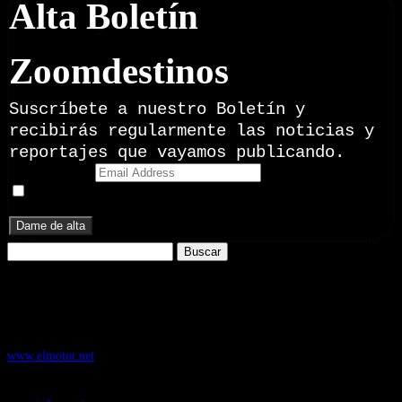
Alta Boletín
Zoomdestinos
Suscríbete a nuestro Boletín y
recibirás regularmente las noticias y
reportajes que vayamos publicando.
Email Address
Doy mi consentimiento para recibir correos electrónicos
promocionales de Zoomdestinos.es
Buscar:
Nuestros Portales:
ElMotor.net
, revista digital del mundo del automóvil, con noticias,
novedades y pruebas de coches
www.elmotor.net
Infoaventura.com
, Las noticias, novedades de producto y test de material
de Senderismo, Trail Running y BTT