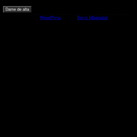
promocionales de Zoomdestinos.es
Funciona gracias a
WordPress
|
Tema:
Envo Magazine