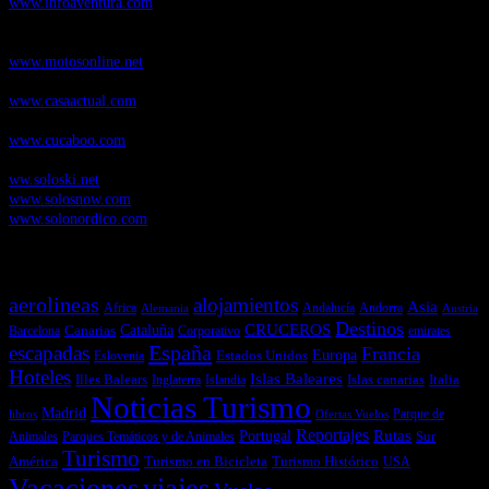
www.infoaventura.com
Motosonline.net
, revista digital de Motociclismo, con noticias, novedades y
pruebas de Motos
www.motosonline.net
CasaActual.com
, Revista Digital de Life Style
www.casaactual.com
Cucaboo.com
, Revista Digital de Puericultura e infantil
www.cucaboo.com
Soloski.net
, Red de Portales web sobre deportes de invierno
ww.soloski.net
www.solosnow.com
www.solonordico.com
Temas más vistos
aerolineas
alojamientos
Asia
Andalucía
Andorra
Africa
Alemania
Austria
Destinos
CRUCEROS
Cataluña
Canarias
emirates
Barcelona
Corporativo
España
escapadas
Francia
Estados Unidos
Europa
Eslovenia
Hoteles
Islas Baleares
Illes Balears
Islas canarias
Italia
Inglaterra
Islandia
Noticias Turismo
Madrid
libros
Ofertas Vuelos
Parque de
Reportajes
Portugal
Rutas
Sur
Parques Temáticos y de Animales
Animales
Turismo
América
Turismo en Bicicleta
Turismo Histórico
USA
Vacaciones
viajes