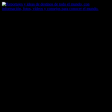
Saltar
al
contenido
Zoomdestinos
Reportajes y ideas de destinos de todo el mundo, con información,
fotos, vídeos y consejos para conocer el mundo.