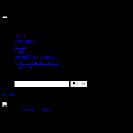
Inicio
Reportajes
Meteo
Videos
Previsión del Tiempo
¿Qué es Zoomdestinos?
Contactar
Buscar:
Portada
»
25 cosas que ver y hacer en La Habana (Cuba)
Categoría
Reportajes Viajes
25 cosas que ver y hacer en La Habana
(Cuba)