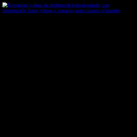
Saltar
al
contenido
Zoomdestinos
Reportajes y ideas de destinos de todo el mundo, con información,
fotos, vídeos y consejos para conocer el mundo.