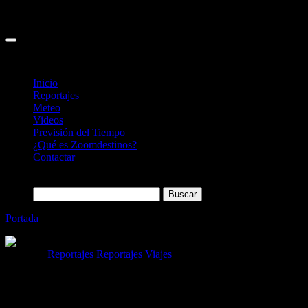
Inicio
Reportajes
Meteo
Videos
Previsión del Tiempo
¿Qué es Zoomdestinos?
Contactar
Buscar:
Portada
»
Londres, el encanto de la Tradición
Categoría
Reportajes
Reportajes Viajes
Londres, el encanto de la Tradición