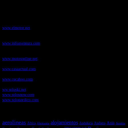
Nuestros Portales:
ElMotor.net
, revista digital del mundo del automóvil, con noticias,
novedades y pruebas de coches
www.elmotor.net
Infoaventura.com
, Las noticias, novedades de producto y test de material
de Senderismo, Trail Running y BTT
www.infoaventura.com
Motosonline.net
, revista digital de Motociclismo, con noticias, novedades y
pruebas de Motos
www.motosonline.net
CasaActual.com
, Revista Digital de Life Style
www.casaactual.com
Cucaboo.com
, Revista Digital de Puericultura e infantil
www.cucaboo.com
Soloski.net
, Red de Portales web sobre deportes de invierno
ww.soloski.net
www.solosnow.com
www.solonordico.com
Temas más vistos
aerolineas
alojamientos
Asia
Andalucía
Andorra
Africa
Alemania
Austria