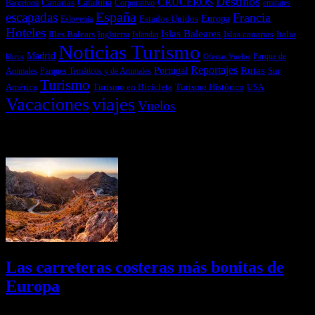
Destinos
CRUCEROS
Cataluña
Canarias
emirates
Barcelona
Corporativo
España
escapadas
Francia
Estados Unidos
Europa
Eslovenia
Hoteles
Islas Baleares
Illes Balears
Islas canarias
Italia
Inglaterra
Islandia
Noticias Turismo
Madrid
libros
Ofertas Vuelos
Parque de
Reportajes
Portugal
Rutas
Sur
Parques Temáticos y de Animales
Animales
Turismo
América
Turismo en Bicicleta
Turismo Histórico
USA
Vacaciones
viajes
Vuelos
Últimas Novedades
Las carreteras costeras más bonitas de
Europa