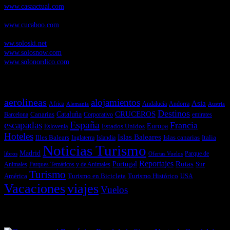
www.casaactual.com
Cucaboo.com
, Revista Digital de Puericultura e infantil
www.cucaboo.com
Soloski.net
, Red de Portales web sobre deportes de invierno
ww.soloski.net
www.solosnow.com
www.solonordico.com
Temas más vistos
aerolineas
alojamientos
Asia
Andalucía
Andorra
Africa
Alemania
Austria
Destinos
CRUCEROS
Cataluña
Canarias
emirates
Barcelona
Corporativo
España
escapadas
Francia
Estados Unidos
Europa
Eslovenia
Hoteles
Islas Baleares
Illes Balears
Islas canarias
Italia
Inglaterra
Islandia
Noticias Turismo
Madrid
libros
Ofertas Vuelos
Parque de
Reportajes
Portugal
Rutas
Sur
Parques Temáticos y de Animales
Animales
Turismo
América
Turismo en Bicicleta
Turismo Histórico
USA
Vacaciones
viajes
Vuelos
Últimas Novedades