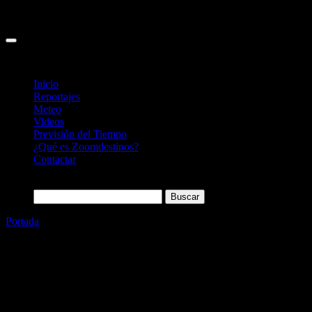
Inicio
Reportajes
Meteo
Videos
Previsión del Tiempo
¿Qué es Zoomdestinos?
Contactar
Buscar:
Portada
»
Kiev, capital de Ucrania y de la Champions
Categoría
Sin categoría
Kiev, capital de Ucrania y de la
Champions