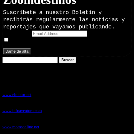
Suscríbete a nuestro Boletín y
recibirás regularmente las noticias y
reportajes que vayamos publicando.
Email Address
Doy mi consentimiento para recibir correos electrónicos
promocionales de Zoomdestinos.es
Buscar:
Nuestros Portales:
ElMotor.net
, revista digital del mundo del automóvil, con noticias,
novedades y pruebas de coches
www.elmotor.net
Infoaventura.com
, Las noticias, novedades de producto y test de material
de Senderismo, Trail Running y BTT
www.infoaventura.com
Motosonline.net
, revista digital de Motociclismo, con noticias, novedades y
pruebas de Motos
www.motosonline.net
CasaActual.com
, Revista Digital de Life Style