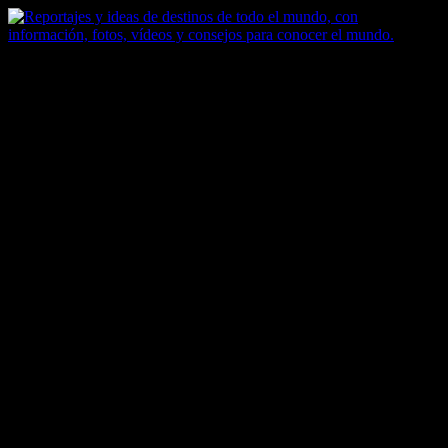
Saltar
al
contenido
Zoomdestinos
Reportajes y ideas de destinos de todo el mundo, con información,
fotos, vídeos y consejos para conocer el mundo.