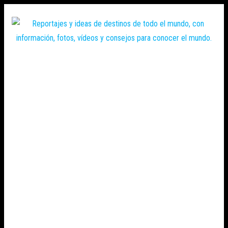
Saltar
al
contenido
Zoomdestinos
Reportajes y
ideas de
destinos de
todo el
mundo, con
información,
fotos,
vídeos y
consejos
para
conocer el
mundo.