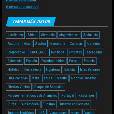
www.solonordico.com
TEMAS MÁS VISTOS
aerolineas
Africa
Alemania
alojamientos
Andalucía
Andorra
Asia
Austria
Barcelona
Canarias
Cataluña
Corporativo
CRUCEROS
Destinos
emirates
escapadas
Eslovenia
España
Estados Unidos
Europa
Francia
Hoteles
Illes Balears
Inglaterra
Islandia
Islas Baleares
Islas canarias
Italia
libros
Madrid
Noticias Turismo
Ofertas Vuelos
Parque de Animales
Parques Temáticos y de Animales
Portugal
Reportajes
Rutas
Sur América
Turismo
Turismo en Bicicleta
Turismo Histórico
USA
Vacaciones
viajes
Vuelos