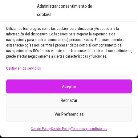
Suscríbete a nuestro Boletín
Administrar consentimiento de
y recibirás regularmente las
cookies
noticias y reportajes que
vayamos publicando.
Utilizamos tecnologías como las cookies para almacenar y/o acceder a la
información del dispositivo. Lo hacemos para mejorar la experiencia de
navegación y para mostrar anuncios (no) personalizados. El consentimiento a
Email Address
estas tecnologías nos permitirá procesar datos como el comportamiento de
navegación o los ID's únicos en este sitio. No consentir o retirar el consentimiento,
puede afectar negativamente a ciertas características y funciones.
Gestionar los servicios
Doy mi consentimiento para recibir correos
electrónicos promocionales de Zoomdestinos.es
Aceptar
Rechazar
Ver Preferencias
Cookie Policy
Cookie Policy
Términos y condiciones
Funciona gracias a
WordPress
|
Tema:
Envo Magazine