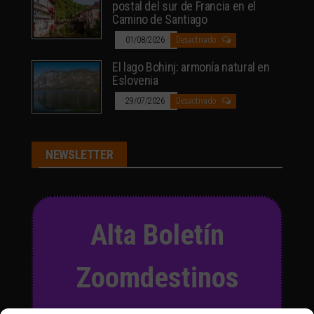
postal del sur de Francia en el
Camino de Santiago
01/08/2026
Desactivado
El lago Bohinj: armonía natural en
Eslovenia
29/07/2026
Desactivado
NEWSLETTER
Alta Boletín
Zoomdestinos