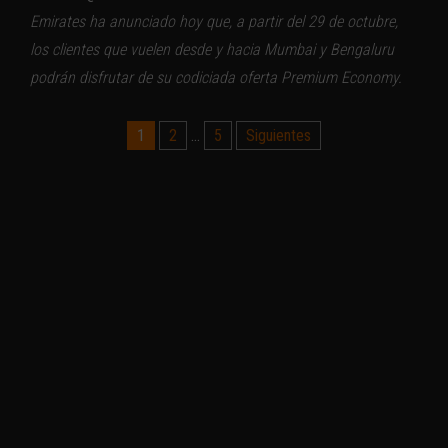
Emirates ha anunciado hoy que, a partir del 29 de octubre,
los clientes que vuelen desde y hacia Mumbai y Bengaluru
podrán disfrutar de su codiciada oferta Premium Economy.
Paginación
1
2
…
5
Siguientes
de
entradas