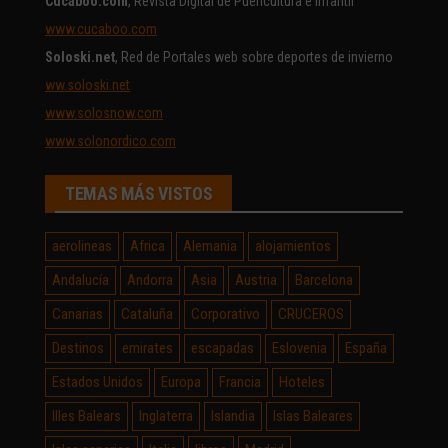
Cucaboo.com
, Revista Digital de Puericultura e infantil
www.cucaboo.com
Soloski.net
, Red de Portales web sobre deportes de invierno
ww.soloski.net
www.solosnow.com
www.solonordico.com
TEMAS MÁS VISTOS
aerolineas
Africa
Alemania
alojamientos
Andalucía
Andorra
Asia
Austria
Barcelona
Canarias
Cataluña
Corporativo
CRUCEROS
Destinos
emirates
escapadas
Eslovenia
España
Estados Unidos
Europa
Francia
Hoteles
Illes Balears
Inglaterra
Islandia
Islas Baleares