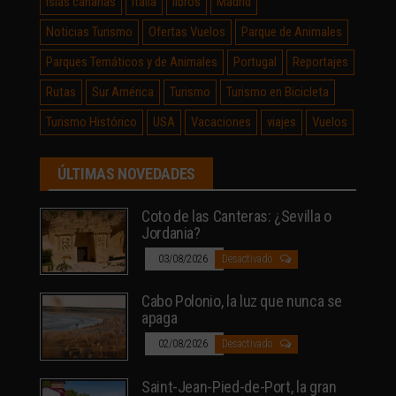
Islas canarias
Italia
libros
Madrid
Noticias Turismo
Ofertas Vuelos
Parque de Animales
Parques Temáticos y de Animales
Portugal
Reportajes
Rutas
Sur América
Turismo
Turismo en Bicicleta
Turismo Histórico
USA
Vacaciones
viajes
Vuelos
ÚLTIMAS NOVEDADES
Coto de las Canteras: ¿Sevilla o
Jordania?
03/08/2026
Desactivado
Cabo Polonio, la luz que nunca se
apaga
02/08/2026
Desactivado
Saint-Jean-Pied-de-Port, la gran