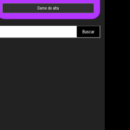
scar: