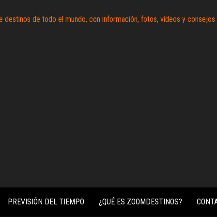
Zoomdestinos
Reportajes y
ideas de
destinos de
todo el
mundo, con
información,
fotos,
vídeos y
consejos
para
conocer el
mundo.
PREVISIÓN DEL TIEMPO
¿QUÉ ES ZOOMDESTINOS?
CONT