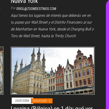
Nueva York
Por
ORIOL@ZOOMDESTINOS.COM
Aquí tienes los lugares de interés que deberás ver en
tu paseo por Wall Street y el Distrito Financiero al sur
de Manhattan en Nueva York, desde el Charging Bull o
Toro de Wall Street, hasta la Trinity Church
24/07/2026
Desactivado
Lovaina (Bélgica) en 1 día: qué ver