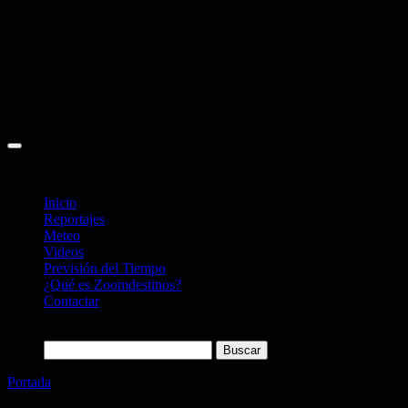
Inicio
Reportajes
Meteo
Videos
Previsión del Tiempo
¿Qué es Zoomdestinos?
Contactar
Buscar:
Portada
»
Vacaciones