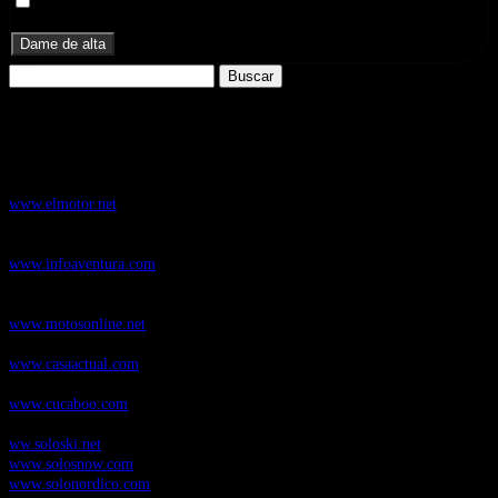
Doy mi consentimiento para recibir correos electrónicos
promocionales de Zoomdestinos.es
Buscar:
Nuestros Portales:
ElMotor.net
, revista digital del mundo del automóvil, con noticias,
novedades y pruebas de coches
www.elmotor.net
Infoaventura.com
, Las noticias, novedades de producto y test de material
de Senderismo, Trail Running y BTT
www.infoaventura.com
Motosonline.net
, revista digital de Motociclismo, con noticias, novedades y
pruebas de Motos
www.motosonline.net
CasaActual.com
, Revista Digital de Life Style
www.casaactual.com
Cucaboo.com
, Revista Digital de Puericultura e infantil
www.cucaboo.com
Soloski.net
, Red de Portales web sobre deportes de invierno
ww.soloski.net
www.solosnow.com
www.solonordico.com