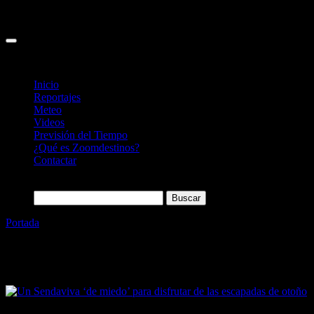
Inicio
Reportajes
Meteo
Videos
Previsión del Tiempo
¿Qué es Zoomdestinos?
Contactar
Buscar:
Portada
»
Parque de Animales
Etiqueta:
Parque de Animales
10/10/2023
Desactivado