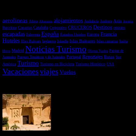
Temas más vistos
aerolineas
alojamientos
Asia
Andalucía
Andorra
Africa
Alemania
Austria
Destinos
CRUCEROS
Cataluña
Canarias
emirates
Barcelona
Corporativo
España
escapadas
Francia
Estados Unidos
Europa
Eslovenia
Hoteles
Islas Baleares
Illes Balears
Islas canarias
Italia
Inglaterra
Islandia
Noticias Turismo
Madrid
libros
Ofertas Vuelos
Parque de
Reportajes
Portugal
Rutas
Sur
Parques Temáticos y de Animales
Animales
Turismo
América
Turismo en Bicicleta
Turismo Histórico
USA
Vacaciones
viajes
Vuelos
Últimas Novedades