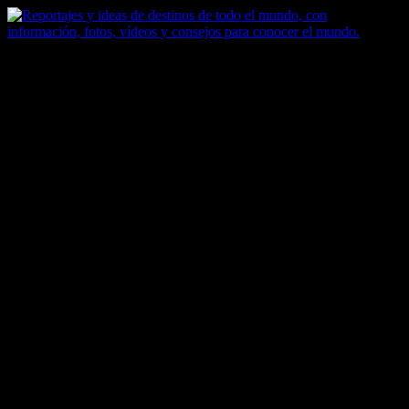
Saltar
al
contenido
Zoomdestinos
Reportajes y ideas de destinos de todo el mundo, con información,
fotos, vídeos y consejos para conocer el mundo.