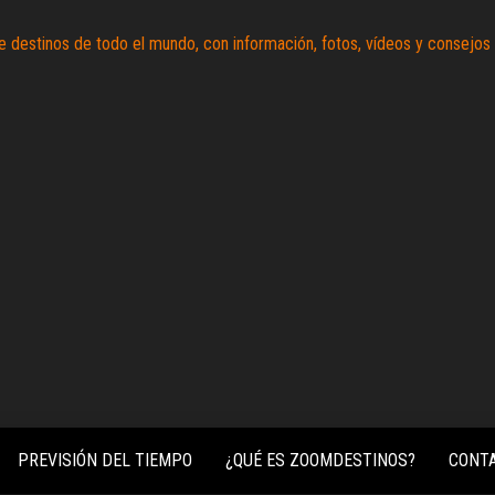
Zoomdestinos
Reportajes y
ideas de
destinos de
todo el
mundo, con
información,
fotos,
vídeos y
consejos
para
conocer el
mundo.
PREVISIÓN DEL TIEMPO
¿QUÉ ES ZOOMDESTINOS?
CONT