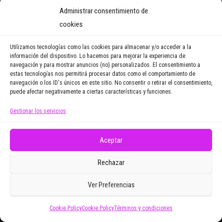
Administrar consentimiento de
cookies
Utilizamos tecnologías como las cookies para almacenar y/o acceder a la
información del dispositivo. Lo hacemos para mejorar la experiencia de
navegación y para mostrar anuncios (no) personalizados. El consentimiento a
estas tecnologías nos permitirá procesar datos como el comportamiento de
navegación o los ID's únicos en este sitio. No consentir o retirar el consentimiento,
puede afectar negativamente a ciertas características y funciones.
Gestionar los servicios
Aceptar
Rechazar
01/01/2011
Desactivado
Bled, entre aguas termales y castillos
Ver Preferencias
(Eslovenia)
Por
Cookie Policy
Cookie Policy
Términos y condiciones
ORIOL@ZOOMDESTINOS.COM