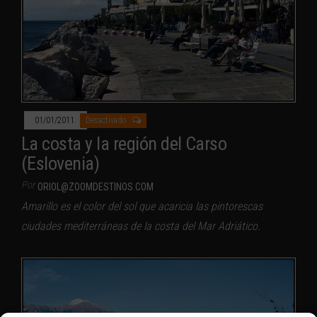
01/01/2011
Desactivado
La costa y la región del Carso
(Eslovenia)
Por
ORIOL@ZOOMDESTINOS.COM
Amarillo es el color del sol que acaricia las pintorescas
ciudades mediterráneas de la costa del Mar Adriático.