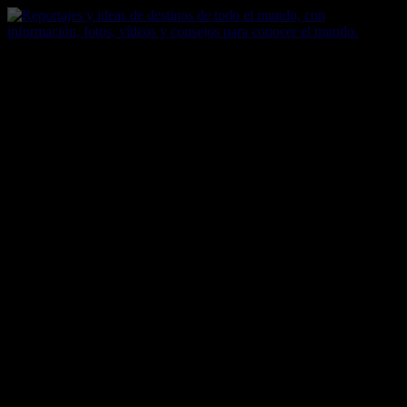
Saltar
al
contenido
Zoomdestinos
Reportajes y ideas de destinos de todo el mundo, con información,
fotos, vídeos y consejos para conocer el mundo.