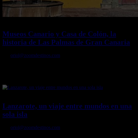
27/09/2025
Desactivado
Museos Canario y Casa de Colón, la
historia de Las Palmas de Gran Canaria
Por
oriol@zoomdestinos.com
Así son los museos Canario y Casa Colón de Las Palmas de Gran
Canarias, un paseo por la historia de la ciudad, desde la época
precolombina al vínculo con América
20/10/2024
Desactivado
Lanzarote, un viaje entre mundos en una
sola isla
Por
oriol@zoomdestinos.com
Degustar vinos volcánicos o carnes cocinadas con el calor terrestre,