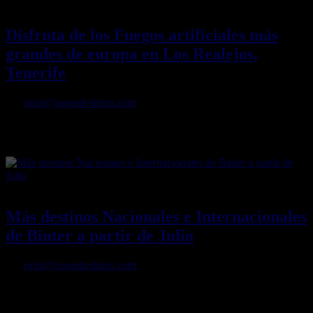
10/05/2022
Desactivado
Disfruta de los Fuegos artificiales más
grandes de europa en Los Realejos,
Tenerife
Por
oriol@zoomdestinos.com
Disfruta de los Fuegos artificiales más grandes de europa en Los
Realejos, Tenerife
12/04/2022
Desactivado
Más destinos Nacionales e Internacionales
de Binter a partir de Julio
Por
oriol@zoomdestinos.com
Binter operará este verano con Florencia, Ponta Delgada, Fez,
Valladolid y Menorca