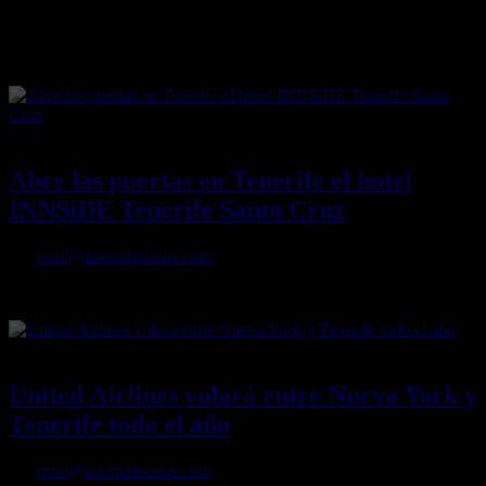
practicar surf, explorar volcanes y maravillarse con atardeceres
increíbles. ¿Qué más se puede pedir a un destino? Este es un
recorrido de norte a sur por los imprescindibles de la isla canaria
17/06/2024
Desactivado
Abre las puertas en Tenerife el hotel
INNSiDE Tenerife Santa Cruz
Por
oriol@zoomdestinos.com
Abre las puertas en Tenerife el hotel INNSiDE Tenerife Santa Cruz
14/06/2024
Desactivado
United Airlines volará entre Nueva York y
Tenerife todo el año
Por
oriol@zoomdestinos.com