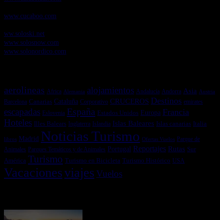
Cucaboo.com
, Revista Digital de Puericultura e infantil
www.cucaboo.com
Soloski.net
, Red de Portales web sobre deportes de invierno
ww.soloski.net
www.solosnow.com
www.solonordico.com
Temas más vistos
aerolineas
alojamientos
Asia
Andalucía
Andorra
Africa
Alemania
Austria
Destinos
CRUCEROS
Cataluña
Canarias
emirates
Barcelona
Corporativo
España
escapadas
Francia
Estados Unidos
Europa
Eslovenia
Hoteles
Islas Baleares
Illes Balears
Islas canarias
Italia
Inglaterra
Islandia
Noticias Turismo
Madrid
libros
Ofertas Vuelos
Parque de
Reportajes
Portugal
Rutas
Sur
Parques Temáticos y de Animales
Animales
Turismo
América
Turismo en Bicicleta
Turismo Histórico
USA
Vacaciones
viajes
Vuelos
Últimas Novedades