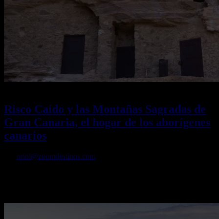
01/02/2026
Desactivado
Risco Caído y las Montañas Sagradas de
Gran Canaria, el hogar de los aborígenes
canarios
Por
oriol@zoomdestinos.com
Un pueblo escondido en cuevas, grabados rupestres y un paisaje que
quita el hipo, el plan perfecto para tu próxima escapada a Gran
Canaria.