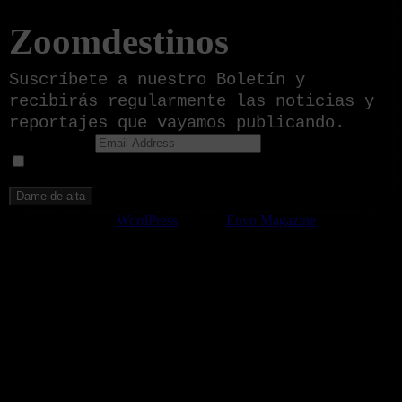
Zoomdestinos
Suscríbete a nuestro Boletín y
recibirás regularmente las noticias y
reportajes que vayamos publicando.
Email Address
Doy mi consentimiento para recibir correos electrónicos
promocionales de Zoomdestinos.es
Funciona gracias a
WordPress
|
Tema:
Envo Magazine