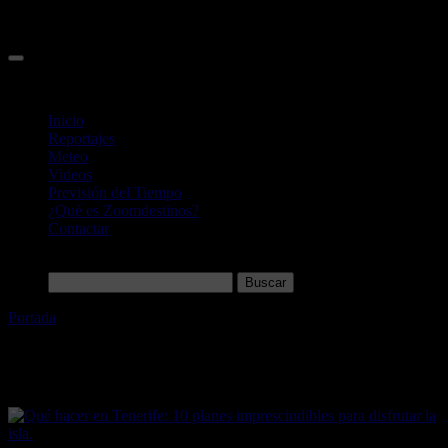
Inicio
Reportajes
Meteo
Videos
Previsión del Tiempo
¿Qué es Zoomdestinos?
Contactar
Buscar:
Portada
»
Canarias
Etiqueta:
Canarias