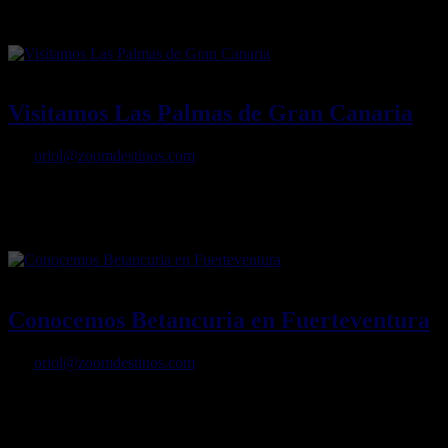
United Airlines volará entre Nueva York y Tenerife todo el año
07/09/2023
Desactivado
Visitamos Las Palmas de Gran Canaria
Por
oriol@zoomdestinos.com
Cuando se trata de planificar unas vacaciones inolvidables, Las
Palmas ofrece una combinación ideal de belleza natural, atracciones
culturales e impresionantes playas.
04/07/2023
Desactivado
Conocemos Betancuria en Fuerteventura
Por
oriol@zoomdestinos.com
Uno de los pueblos con más encanto y bonitos de Fuerteventura, en
las Islas Canarias, es Betancuria , uno de los asentamientos más
antiguos e históricos de las Islas Canarias, sin olvidar que fue la