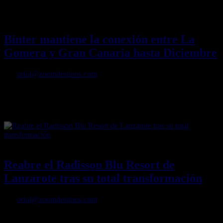
antigua capital de Fuerteventura.
19/06/2023
Desactivado
Binter mantiene la conexión entre La
Gomera y Gran Canaria hasta Diciembre
Por
oriol@zoomdestinos.com
Ya están disponibles los vuelos directos diarios entre La Gomera
(GMZ) y Gran Canaria (LPA) que ha programado Binter a partir del
mes de octubre.
10/04/2023
Desactivado
Reabre el Radisson Blu Resort de
Lanzarote tras su total transformación
Por
oriol@zoomdestinos.com
Reabre el Radisson Blu Resort de Lanzarote tras su total