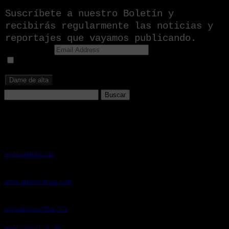
Suscríbete a nuestro Boletín y
recibirás regularmente las noticias y
reportajes que vayamos publicando.
Email Address
Doy mi consentimiento para recibir correos electrónicos
promocionales de Zoomdestinos.es
Buscar:
Nuestros Portales:
ElMotor.net
, revista digital del mundo del automóvil, con noticias,
novedades y pruebas de coches
www.elmotor.net
Infoaventura.com
, Las noticias, novedades de producto y test de material
de Senderismo, Trail Running y BTT
www.infoaventura.com
Motosonline.net
, revista digital de Motociclismo, con noticias, novedades y
pruebas de Motos
www.motosonline.net
CasaActual.com
, Revista Digital de Life Style
www.casaactual.com