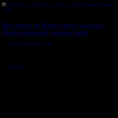
11/03/2022
Desactivado
Más vuelos de Binter entre Canarias y
Madeira durante Semana Santa
Por
oriol@zoomdestinos.com
extra en las rutas con Gran Canaria y Tenerife, para atender la
demanda de traslados con motivo de este periodo festivo.
Paginación
1
2
Siguientes
de
entradas